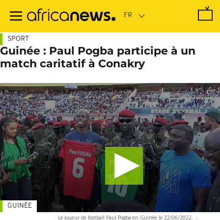
Passer
au
contenu
principal
SPORT
Guinée : Paul Pogba participe à un
match caritatif à Conakry
GUINÉE
Le joueur de football Paul Pogba en Guinée le 22/06/2022.
-