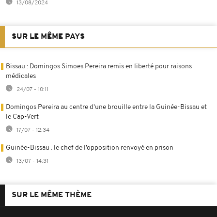
13/08/2024
SUR LE MÊME PAYS
Bissau : Domingos Simoes Pereira remis en liberté pour raisons
médicales
24/07 - 10:11
Domingos Pereira au centre d'une brouille entre la Guinée-Bissau et
le Cap-Vert
17/07 - 12:34
Guinée-Bissau : le chef de l’opposition renvoyé en prison
13/07 - 14:31
SUR LE MÊME THÈME