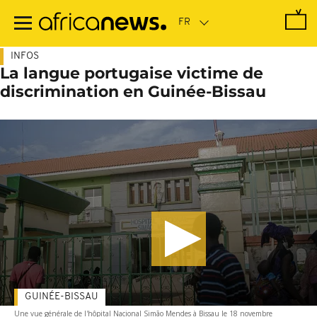
Passer
au
contenu
principal
INFOS
La langue portugaise victime de
discrimination en Guinée-Bissau
GUINÉE-BISSAU
Une vue générale de l'hôpital Nacional Simão Mendes à Bissau le 18 novembre