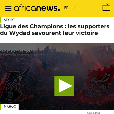
Passer
au
contenu
principal
SPORT
Ligue des Champions : les supporters
du Wydad savourent leur victoire
MAROC
Casablanca
-