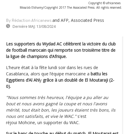
Copyright © africanews
Mosa'ab Elshamy/Copyright 2017 The Associated Press. All rights reserved.
and AFP, Associated Press
By Rédaction Africanews
Dernière MAJ:
13/08/2024
Les supporters du Wydad AC célèbrent la victoire du club
de football marocain qui remporte son troisième titre de
la ligue de champions d’Afrique.
L’heure était à la fête lundi soir dans les rues de
Casablanca, alors que l’équipe marocaine a
battu les
Egyptiens d’Al Ahl
y
grâce à un doublé de El Moutaraji (2-
0).
"Nous sommes très heureux, l'équipe a pu aller au
bout et nous avons gagné la coupe et nous l'avons
mérité, tout était bon, les joueurs étaient très bons, ils
nous ont satisfaits, et vive le WAC."
s'est
réjoui Mohcine, un supporter du WAC.
Sur le banc de touche au début du match, El Moutaraji est