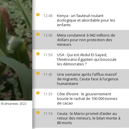
Kenya : un fauteuil roulant
12:48
écologique et abordable pour les
enfants
Meta condamné à 942 millions de
12:08
dollars pour non protection des
mineurs
USA : Qui est Abdul El-Sayed,
11:56
l’Américano-Égyptien qui bouscule
les démocrates ?
Une semaine après l’afflux massif
11:45
de migrants, Ceuta face à l’urgence
humanitaire
Côte d’Ivoire : le gouvernement
11:33
boucle le rachat de 100 000 tonnes
de cacao
 © africanews
2022
Ceuta : le Maroc promet d’aider au
11:16
retour des mineurs, le bilan monte à
80 morts