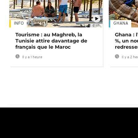
INFO
GHANA
01:01
Tourisme : au Maghreb, la
Ghana : l
Tunisie attire davantage de
%, un no
français que le Maroc
redress
Il y a 1 heure
Il y a 2 h