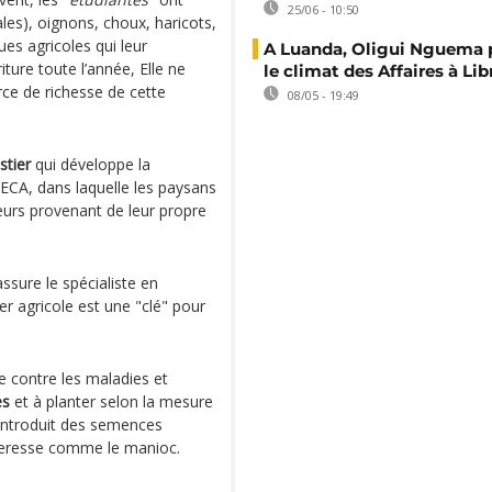
25/06 - 10:50
es), oignons, choux, haricots,
ues agricoles qui leur
A Luanda, Oligui Nguema
iture toute l’année, Elle ne
le climat des Affaires à Lib
rce de richesse de cette
08/05 - 19:49
stier
qui développe la
’ECA, dans laquelle les paysans
eurs provenant de leur propre
assure le spécialiste en
ier agricole est une "clé" pour
te contre les maladies et
es
et à planter selon la mesure
, introduit des semences
cheresse comme le manioc.