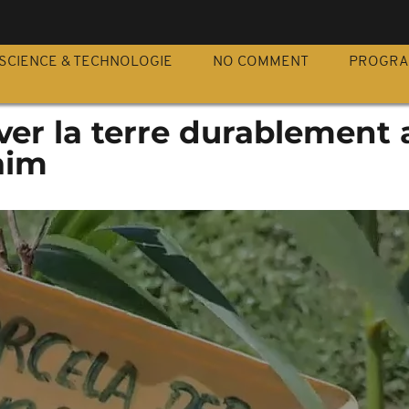
S
SCIENCE & TECHNOLOGIE
NO COMMENT
PROGR
iver la terre durablement 
faim