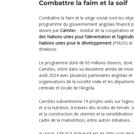
Combattre la faim et la soif
Combattre la faim et le siège social sont les obj
programme du gouvernement angolais financé pa
œuvre par
Camõe
s - Institut de la coopération e
des Nations unies pour l’alimentation et l’agricult
Nations unies pour le développement
(PNUD) et l
d’Hebron.
Le programme doté de 65 millions d’euros, dont p
Camões, entre dans sa deuxième année de mise 
août 2024 avec plusieurs partenaires angolais et 
organisations de la société civile et les départem
centrale et locale de l’Angola.
Camões subventionne 19 projets axés sur l’agricult
et à la nutrition, à travers des écoles de terrain, 
et la construction de citernes et la sensibilisat
cadre de la malnutrition, entre autres initiatives.
Au total, 139 ECA (l’objectif est de 300) sont déj