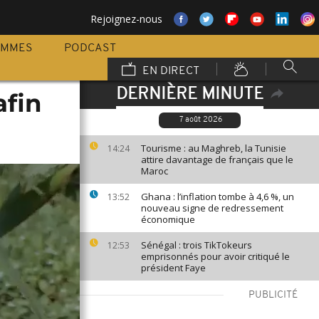
Rejoignez-nous
AMMES
PODCAST
EN DIRECT
DERNIÈRE MINUTE
afin
7 août 2026
Tourisme : au Maghreb, la Tunisie
14:24
attire davantage de français que le
Maroc
Ghana : l’inflation tombe à 4,6 %, un
13:52
nouveau signe de redressement
économique
Sénégal : trois TikTokeurs
12:53
emprisonnés pour avoir critiqué le
président Faye
PUBLICITÉ