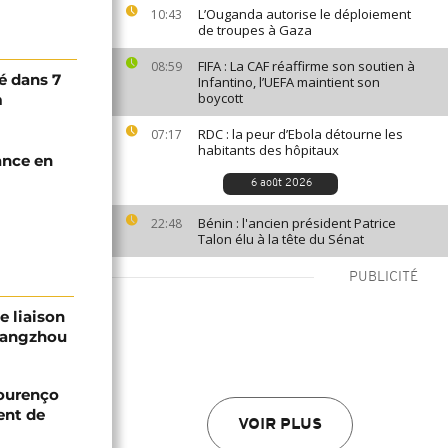
L’Ouganda autorise le déploiement
10:43
de troupes à Gaza
FIFA : La CAF réaffirme son soutien à
08:59
é dans 7
Infantino, l’UEFA maintient son
boycott
m
RDC : la peur d’Ebola détourne les
07:17
habitants des hôpitaux
sance en
6 août 2026
Bénin : l'ancien président Patrice
22:48
Talon élu à la tête du Sénat
PUBLICITÉ
e liaison
Guangzhou
Lourenço
ent de
VOIR PLUS