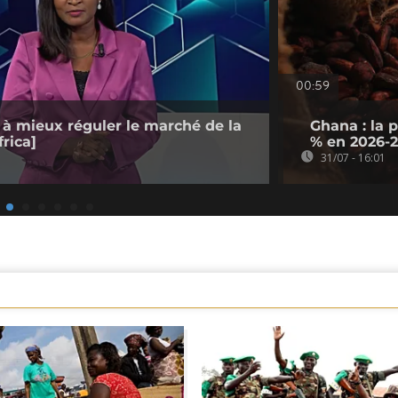
00:59
 à mieux réguler le marché de la
Ghana : la 
rica]
% en 2026-
31/07 - 16:01