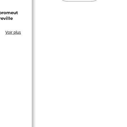
 promeut
reville
Voir plus