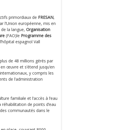
ectifs primordiaux de
FRESAN
,
r l’Union européenne, mis en
t de la langue,
Organisation
ure
(FAO)le
Programme des
’hôpital espagnol Vall
lus de 48 millions gérés par
en œuvre et s’étend jusqu’en
internationaux, y compris les
ents de l’administration
ure familiale et l’accès à l’eau
la réhabilitation de points d’eau
ion des communautés dans le
à en place, couvrant 8000