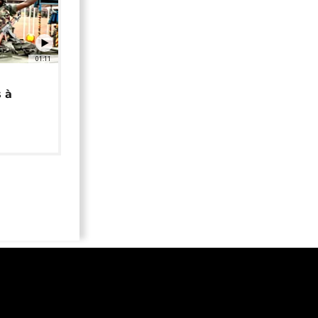
01:11
 à