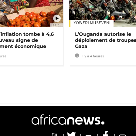
YOWERI MUSEVENI
00:51
’inflation tombe à 4,6
L’Ouganda autorise le
uveau signe de
déploiement de troupes
ement économique
Gaza
eures
Il y a 4 heures