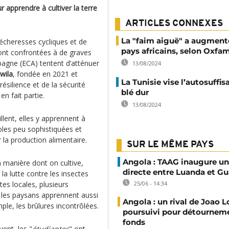
 apprendre à cultiver la terre
ARTICLES CONNEXES
La "faim aiguë" a augment
sécheresses cycliques et de
pays africains, selon Oxfa
sont confrontées à de graves
pagne (ECA) tentent d’atténuer
13/08/2024
wila
, fondée en 2021 et
La Tunisie vise l’autosuffi
silience et de la sécurité
blé dur
 en fait partie.
13/08/2024
llent, elles y apprennent à
coles peu sophistiquées et
r la production alimentaire.
SUR LE MÊME PAYS
Angola : TAAG inaugure un
 manière dont on cultive,
directe entre Luanda et 
la lutte contre les insectes
tes locales, plusieurs
25/06 - 14:34
 les paysans apprennent aussi
Angola : un rival de Joao 
mple, les brûlures incontrôlées.
poursuivi pour détournem
fonds
vent, les "
étudiantes
" ont