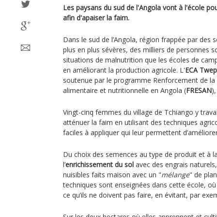
Les paysans du sud de l'Angola vont à l'école pour
afin d'apaiser la faim.
Dans le sud de l’Angola, région frappée par des 
plus en plus sévères, des milliers de personnes 
situations de malnutrition que les écoles de cam
en améliorant la production agricole. L'
ECA Twep
soutenue par le programme Renforcement de la ré
alimentaire et nutritionnelle en Angola (
FRESAN
),
Vingt-cinq femmes du village de Tchiango y travai
atténuer la faim en utilisant des techniques agri
faciles à appliquer qui leur permettent d’améliore
Du choix des semences au type de produit et à la
l’
enrichissement du sol
avec des engrais naturels, 
nuisibles faits maison avec un "
mélange
" de plan
techniques sont enseignées dans cette école, où
ce qu’ils ne doivent pas faire, en évitant, par exe
Sur les deux hectares où elles apprennent et culti