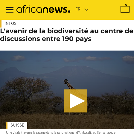
Passer
au
contenu
principal
INFOS
L'avenir de la biodiversité au centre de
discussions entre 190 pays
SUISSE
Une girafe traverse la savane dans le parc national d'Amboseli, au Kenya, avec en