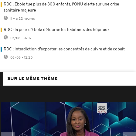
RDC : Ebola tue plus de 300 enfants, l'ONU alerte sur une crise
sanitaire majeure
Il y a 22 heures
RDC : la peur d’Ebola détourne les habitants des hôpitaux
07/08 - 07:17
RDC : interdiction d’exporter les concentrés de cuivre et de cobalt
06/08 - 12:25
SUR LE MÊME THÈME