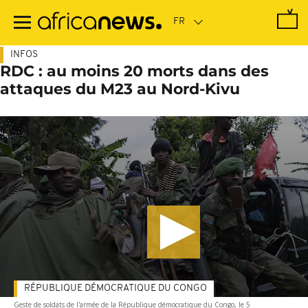
Passer
au
contenu
principal
INFOS
RDC : au moins 20 morts dans des
attaques du M23 au Nord-Kivu
RÉPUBLIQUE DÉMOCRATIQUE DU CONGO
Geste de soldats de l'armée de la République démocratique du Congo, le 5