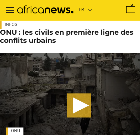
Passer
au
contenu
principal
INFOS
ONU : les civils en première ligne des
conflits urbains
ONU
-