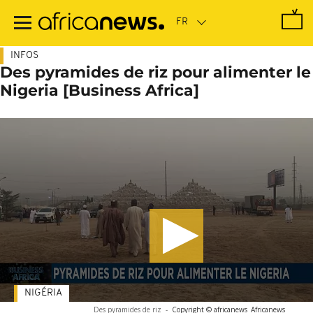
Passer
au
contenu
principal
INFOS
Des pyramides de riz pour alimenter le
Nigeria [Business Africa]
NIGÉRIA
Des pyramides de riz
-
Copyright © africanews
Africanews