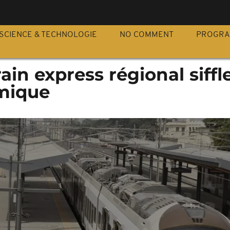
S
SCIENCE & TECHNOLOGIE
NO COMMENT
PROGR
rain express régional siffl
mique