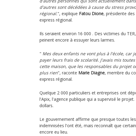
d'autres personnes qui sont actuellement dans
d'autres sont décédées à cause du stress provo
régional.
", explique
Fatou Dione
, présidente de
express régional.
Ils seraient environ 16 000 . Des victimes du TER,
peinent encore à essuyer leurs larmes.
"
Mes deux enfants ne vont plus à l'école, car j
payer leurs frais de scolarité. J'avais mis tout
cette maison, que les responsables du projet on
plus rien
", raconte
Marie Diagne
, membre du col
express régional.
Quelque 2 000 particuliers et entreprises ont dé
l'Apix, l'agence publique qui a supervisé le projet.
dollars.
Le gouvernement affirme que presque toutes les
indemnisées l'ont été, mais reconnaît que certain
encore eu lieu.