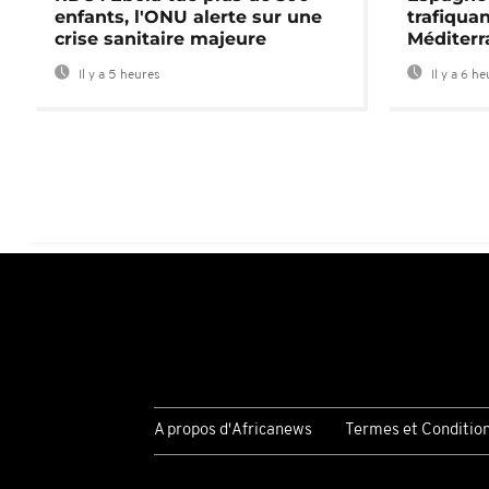
enfants, l'ONU alerte sur une
trafiqua
crise sanitaire majeure
Méditerr
Il y a 5 heures
Il y a 6 h
A propos d'Africanews
Termes et Conditio