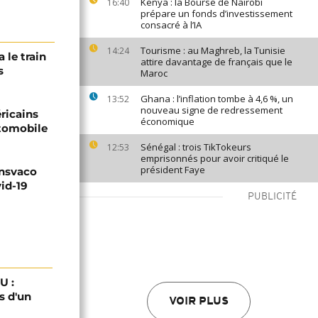
Kenya : la Bourse de Nairobi
16:40
prépare un fonds d’investissement
consacré à l’IA
Tourisme : au Maghreb, la Tunisie
14:24
 le train
attire davantage de français que le
s
Maroc
Ghana : l’inflation tombe à 4,6 %, un
13:52
nouveau signe de redressement
ricains
économique
utomobile
Sénégal : trois TikTokeurs
12:53
emprisonnés pour avoir critiqué le
président Faye
ansvaco
id-19
PUBLICITÉ
U :
s d'un
VOIR PLUS