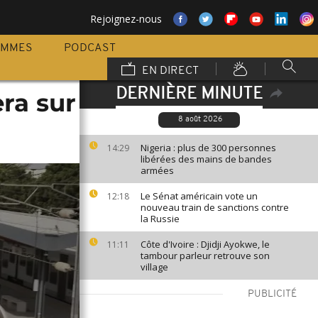
Rejoignez-nous
AMMES
PODCAST
EN DIRECT
DERNIÈRE MINUTE
era sur
8 août 2026
Nigeria : plus de 300 personnes
14:29
libérées des mains de bandes
armées
Le Sénat américain vote un
12:18
nouveau train de sanctions contre
la Russie
Côte d'Ivoire : Djidji Ayokwe, le
11:11
tambour parleur retrouve son
village
PUBLICITÉ