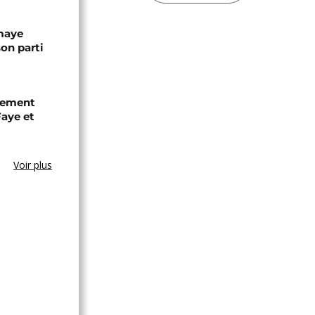
omaye
son parti
chement
aye et
Voir plus