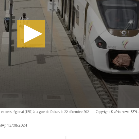
 express régional (TER) à la gare de Dakar, le 22 décembre 2021
-
Copyright © africanews
SEYLL
MAJ:
13/08/2024