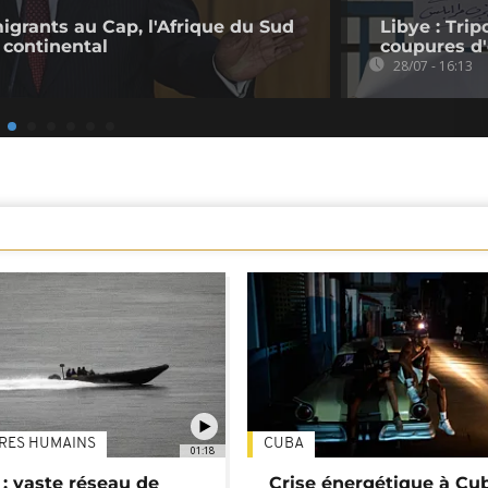
migrants au Cap, l'Afrique du Sud
Libye : Trip
 continental
coupures d'
28/07 - 16:13
TRES HUMAINS
CUBA
01:18
: vaste réseau de
Crise énergétique à Cub