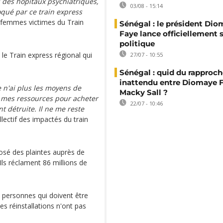
 des hôpitaux psychiatriques,
03/08 - 15:14
qué par ce train express
s femmes victimes du Train
Sénégal : le président Di
Faye lance officiellement 
politique
 le Train express régional qui
27/07 - 10:55
Sénégal : quid du rappro
inattendu entre Diomaye F
e n'ai plus les moyens de
Macky Sall ?
es mes ressources pour acheter
22/07 - 10:46
t détruite. Il ne me reste
lectif des impactés du train
posé des plaintes auprès de
 Ils réclament 86 millions de
 personnes qui doivent être
es réinstallations n'ont pas