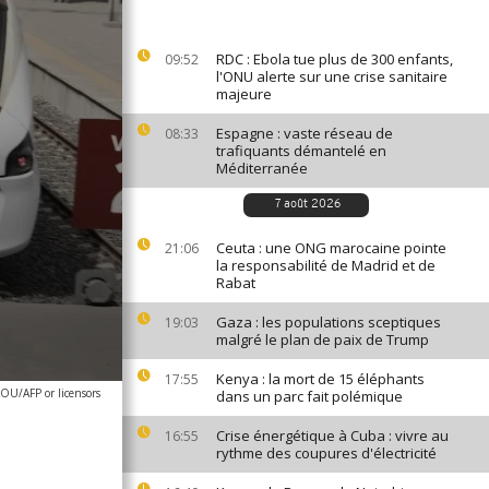
RDC : Ebola tue plus de 300 enfants,
09:52
l'ONU alerte sur une crise sanitaire
majeure
Espagne : vaste réseau de
08:33
trafiquants démantelé en
Méditerranée
7 août 2026
Ceuta : une ONG marocaine pointe
21:06
la responsabilité de Madrid et de
Rabat
Gaza : les populations sceptiques
19:03
malgré le plan de paix de Trump
Kenya : la mort de 15 éléphants
17:55
OU/AFP or licensors
dans un parc fait polémique
Crise énergétique à Cuba : vivre au
16:55
rythme des coupures d'électricité