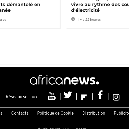
nts démantelé en
vivre au rythme des co
anée
d'électricité
eures
Il y a 22 heures
Réseaux sociaux
ns
Contacts
Politique de Cookie
Distribution
Publicit