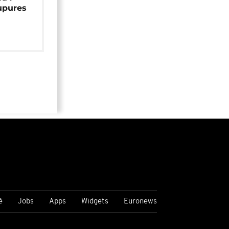
upures
é
Jobs
Apps
Widgets
Euronews