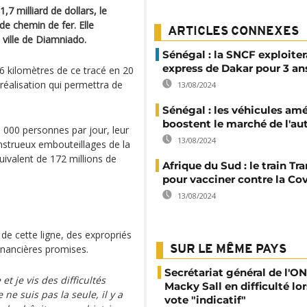
7 milliard de dollars, le
de chemin de fer. Elle
ARTICLES CONNEXES
e ville de Diamniado.
Sénégal : la SNCF exploitera
express de Dakar pour 3 an
36 kilomètres de ce tracé en 20
éalisation qui permettra de
13/08/2024
Sénégal : les véhicules amé
boostent le marché de l'a
5 000 personnes par jour, leur
13/08/2024
nstrueux embouteillages de la
quivalent de 172 millions de
Afrique du Sud : le train Tr
pour vacciner contre la Cov
13/08/2024
 de cette ligne, des expropriés
inancières promises.
SUR LE MÊME PAYS
Secrétariat général de l'ON
t je vis des difficultés
Macky Sall en difficulté lor
ne suis pas la seule, il y a
vote "indicatif"