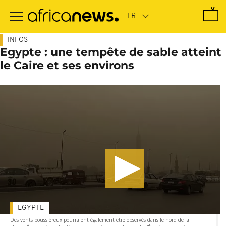
Passer
au
contenu
principal
INFOS
Egypte : une tempête de sable atteint
le Caire et ses environs
EGYPTE
Des vents poussiéreux pourraient également être observés dans le nord de la