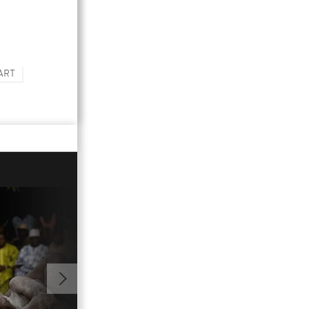
ART
02:18