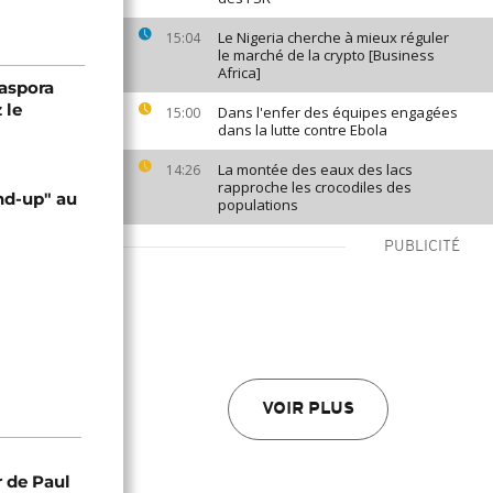
Le Nigeria cherche à mieux réguler
15:04
le marché de la crypto [Business
Africa]
iaspora
 le
Dans l'enfer des équipes engagées
15:00
dans la lutte contre Ebola
La montée des eaux des lacs
14:26
rapproche les crocodiles des
nd-up" au
populations
PUBLICITÉ
VOIR PLUS
r de Paul