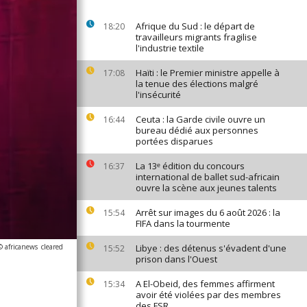
Afrique du Sud : le départ de
18:20
travailleurs migrants fragilise
l'industrie textile
Haïti : le Premier ministre appelle à
17:08
la tenue des élections malgré
l'insécurité
Ceuta : la Garde civile ouvre un
16:44
bureau dédié aux personnes
portées disparues
La 13ᵉ édition du concours
16:37
international de ballet sud-africain
ouvre la scène aux jeunes talents
Arrêt sur images du 6 août 2026 : la
15:54
FIFA dans la tourmente
© africanews
cleared
Libye : des détenus s'évadent d'une
15:52
prison dans l'Ouest
A El-Obeid, des femmes affirment
15:34
avoir été violées par des membres
des FSR