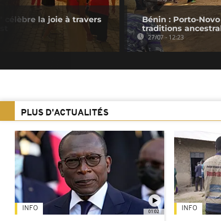
célèbre la joie à travers
Bénin : Porto-Novo
st
traditions ancestra
27/07 - 12:23
PLUS D'ACTUALITÉS
INFO
INFO
01:02