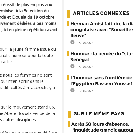
a réussit de plus en plus aux
inise. A la 5e édition du
ARTICLES CONNEXES
undé et Douala du 19 octobre
sivement dédiées à pas moins
Herman Amisi fait rire la d
ci en pleine répétition avant
congolaise avec "Surveillez
fleuve"
13/08/2024
umour, la jeune femme issue du
Humour : la percée du "sta
ional d'humour pour la toute
Sénégal
stacles.
13/08/2024
chez nous les femmes ne sont
L'humour sans frontière de
 pour m’en sortir dans le
l'Egyptien Bassem Youssef
s difficultés à m’accrocher, à
13/08/2024
fle sur le mouvement stand up,
e Abelle Bowala venue de la
SUR LE MÊME PAYS
s autres disciplines.
Après 58 jours d'absence,
l'inquiétude grandit autou
 fière hein, parce que déjà on