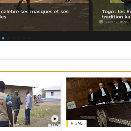
 célèbre ses masques et ses
Togo : les 
les
tradition k
24/07 - 18:20
KIGALI
02:05