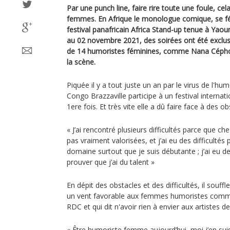
Par une punch line, faire rire toute une foule, cel
femmes. En Afrique le monologue comique, se fém
festival panafricain Africa Stand-up tenue à Yao
au 02 novembre 2021, des soirées ont été exclu
de 14 humoristes féminines, comme Nana Cépho, i
la scène.
Piquée il y a tout juste un an par le virus de l'h
Congo Brazzaville participe à un festival internat
1ere fois. Et très vite elle a dû faire face à des ob
« J’ai rencontré plusieurs difficultés parce que 
pas vraiment valorisées, et j’ai eu des difficultés
domaine surtout que je suis débutante ; j’ai eu de
prouver que j’ai du talent »
En dépit des obstacles et des difficultés, il souf
un vent favorable aux femmes humoristes comm
RDC et qui dit n'avoir rien à envier aux artistes de
« Être humoriste femme aujourd’hui, moi j’en suis