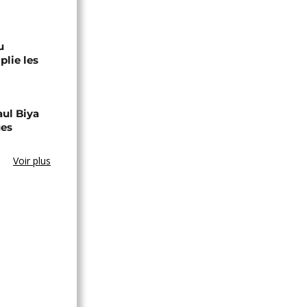
u
lie les
aul Biya
ues
Voir plus