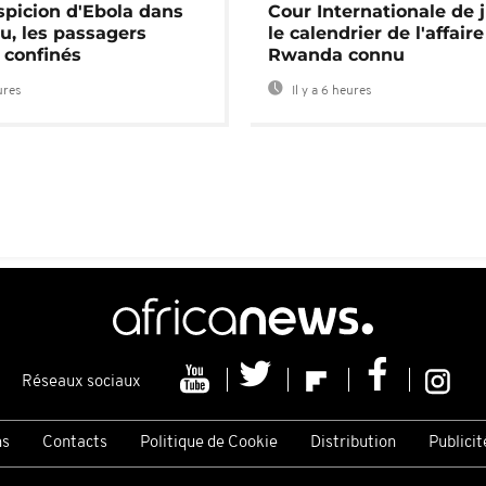
spicion d'Ebola dans
Cour Internationale de j
u, les passagers
le calendrier de l'affair
 confinés
Rwanda connu
ures
Il y a 6 heures
Réseaux sociaux
ns
Contacts
Politique de Cookie
Distribution
Publicit