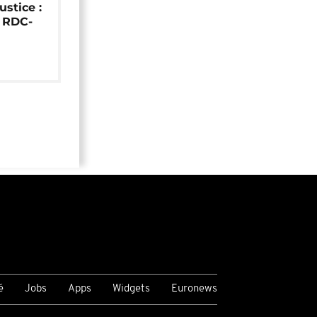
ustice :
e RDC-
é
Jobs
Apps
Widgets
Euronews