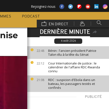
Rejoignez-nous
AMMES
PODCAST
EN DIRECT
DERNIÈRE MINUTE
inise
6 août 2026
Bénin : l'ancien président Patrice
22:48
Talon élu à la tête du Sénat
Cour Internationale de justice : le
22:12
calendrier de l'affaire RDC-Rwanda
connu
RDC : suspicion d'Ebola dans un
21:08
bateau, les passagers testés et
confinés
PUBLICITÉ