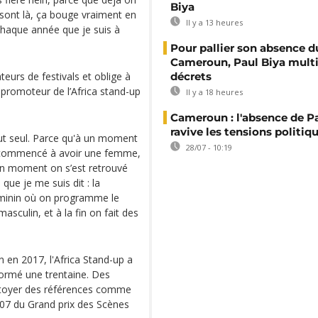
Biya
sont là, ça bouge vraiment en
Il y a 13 heures
chaque année que je suis à
Pour pallier son absence d
Cameroun, Paul Biya multip
eurs de festivals et oblige à
décrets
promoteur de l’Africa stand-up
Il y a 18 heures
Cameroun : l'absence de P
ravive les tensions politiq
out seul. Parce qu'à un moment
28/07 - 10:19
 commencé à avoir une femme,
n moment on s’est retrouvé
e je me suis dit : la
 féminin où on programme le
sculin, et à la fin on fait des
 en 2017, l'Africa Stand-up a
 formé une trentaine. Des
ôtoyer des références comme
07 du Grand prix des Scènes