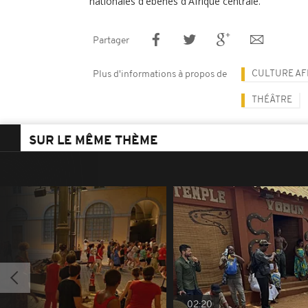
nationales d'ébènes d'Afrique centrale.
Partager
CULTURE AF
Plus d'informations à propos de
THÉÂTRE
SUR LE MÊME THÈME
02:20