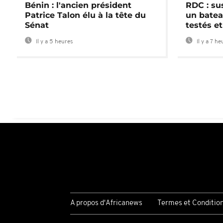
Bénin : l'ancien président
RDC : su
Patrice Talon élu à la tête du
un batea
Sénat
testés et
Il y a 5 heures
Il y a 7 he
A propos d'Africanews
Termes et Conditio