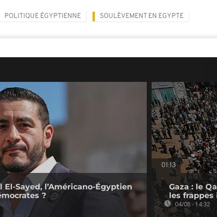
POLITIQUE ÉGYPTIENNE
SOULÈVEMENT EN EGYPTE
01:13
l El-Sayed, l’Américano-Égyptien
Gaza : le Q
émocrates ?
les frappes 
04/08 - 14:32