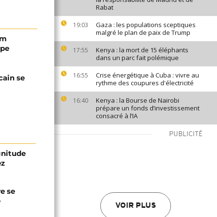
Rabat
Gaza : les populations sceptiques
19:03
malgré le plan de paix de Trump
em
ope
Kenya : la mort de 15 éléphants
17:55
dans un parc fait polémique
Crise énergétique à Cuba : vivre au
16:55
cain se
rythme des coupures d'électricité
Kenya : la Bourse de Nairobi
16:40
prépare un fonds d’investissement
consacré à l’IA
PUBLICITÉ
gnitude
ez
re se
e
VOIR PLUS