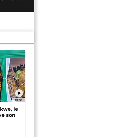
01:58
okwe, le
ve son