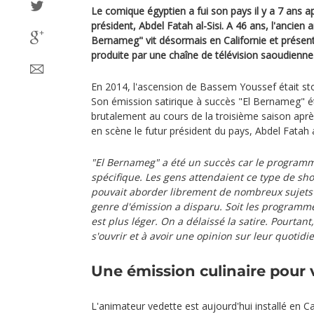
Le comique égyptien a fui son pays il y a 7 ans ap
président, Abdel Fatah al-Sisi. A 46 ans, l'ancien
Bernameg" vit désormais en Californie et présent
produite par une chaîne de télévision saoudienne
En 2014, l'ascension de Bassem Youssef était sto
Son émission satirique à succès "El Bernameg"
brutalement au cours de la troisième saison après
en scène le futur président du pays, Abdel Fatah al
"El Bernameg" a été un succès car le program
spécifique. Les gens attendaient ce type de sh
pouvait aborder librement de nombreux sujets d
genre d'émission a disparu. Soit les programme
est plus léger. On a délaissé la satire. Pourtant
s'ouvrir et à avoir une opinion sur leur quotidie
Une émission culinaire pour 
L'animateur vedette est aujourd'hui installé en Cali