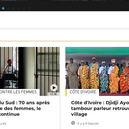
ONTRE LES FEMMES
CÔTE D'IVOIRE
02:30
du Sud : 70 ans après
Côte d'Ivoire : Djidji Ay
e des femmes, le
tambour parleur retrou
continue
village
eures
Il y a 9 heures