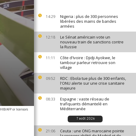
Nigeria : plus de 300 personnes
14:29
libérées des mains de bandes
armées
Le Sénat américain vote un
12:18
nouveau train de sanctions contre
la Russie
Côte d'Ivoire : Djidji Ayokwe, le
11:11
tambour parleur retrouve son
village
RDC : Ebola tue plus de 300 enfants,
09:52
l'ONU alerte sur une crise sanitaire
majeure
Espagne : vaste réseau de
08:33
trafiquants démantelé en
Méditerranée
IB/AFP or licensors
7 août 2026
Ceuta : une ONG marocaine pointe
21:06
la responsabilité de Madrid et de