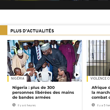
PLUS D'ACTUALITÉS
NIGÉRIA
VIOLENCE C
02:08
Nigeria : plus de 300
Afrique 
personnes libérées des mains
la march
de bandes armées
combat 
Il y a 6 heures
Il y a 5 h