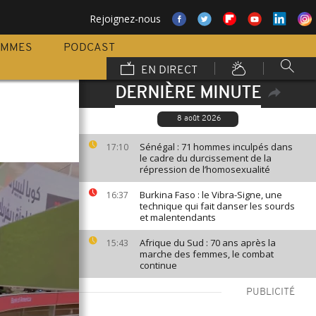
Rejoignez-nous
AMMES
PODCAST
EN DIRECT
DERNIÈRE MINUTE
8 août 2026
Sénégal : 71 hommes inculpés dans
17:10
le cadre du durcissement de la
répression de l’homosexualité
Burkina Faso : le Vibra-Signe, une
16:37
technique qui fait danser les sourds
et malentendants
Afrique du Sud : 70 ans après la
15:43
marche des femmes, le combat
continue
PUBLICITÉ