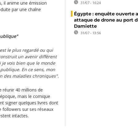
s, il anime une émission
31/07 - 16:24
oduite par une chaîne
Égypte : enquête ouverte 
attaque de drone au port d
Damiette
31/07 - 13:56
publique"
 est le plus regardé ou qui
onstruit un avenir différent
 je vois bien que le monde
 publique. En ce sens, mon
on des maladies chroniques".
e réunir 40 millions de
 époque, mais le comique
ent signer quelques livres dont
de followers sur ses réseaux
stent intactes.