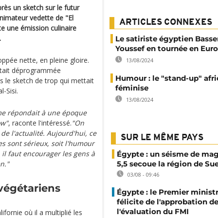
rès un sketch sur le futur
 animateur vedette de "El
ARTICLES CONNEXES
e une émission culinaire
.
Le satiriste égyptien Bass
Youssef en tournée en Eur
ppée nette, en pleine gloire.
13/08/2024
 était déprogrammée
Humour : le "stand-up" afri
 le sketch de trop qui mettait
féminise
-Sisi.
13/08/2024
me répondait à une époque
ow"
, raconte l'intéressé.
"On
e l'actualité. Aujourd'hui, ce
SUR LE MÊME PAYS
s sont sérieux, soit l'humour
, il faut encourager les gens à
Égypte : un séisme de ma
n."
5,5 secoue la région de Su
03/08 - 09:46
végétariens
Égypte : le Premier minist
félicite de l'approbation d
l'évaluation du FMI
fornie où il a multiplié les