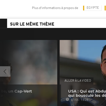
EGYPTE
Plus d'informations à propos de
SUR LE MÊME THÈME
ALLER À LA VIDEO
 8e, un Cap-Vert
USA : Qui est Abdu
te
qui bouscule les d
07/08 - 13:28