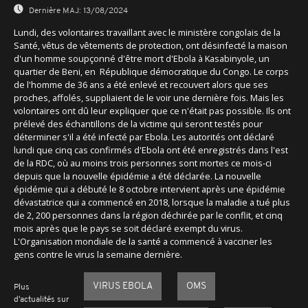
Dernière MAJ:
13/08/2024
Lundi, des volontaires travaillant avec le ministère congolais de la
Santé, vêtus de vêtements de protection, ont désinfecté la maison
d'un homme soupçonné d'être mort d'Ebola à Kasabinyole, un
quartier de Beni, en République démocratique du Congo. Le corps
de l'homme de 36 ans a été enlevé et recouvert alors que ses
proches, affolés, suppliaient de le voir une dernière fois. Mais les
volontaires ont dû leur expliquer que ce n'était pas possible. Ils ont
prélevé des échantillons de la victime qui seront testés pour
déterminer s'il a été infecté par Ebola. Les autorités ont déclaré
lundi que cinq cas confirmés d'Ebola ont été enregistrés dans l'est
de la RDC, où au moins trois personnes sont mortes ce mois-ci
depuis que la nouvelle épidémie a été déclarée. La nouvelle
épidémie qui a débuté le 8 octobre intervient après une épidémie
dévastatrice qui a commencé en 2018, lorsque la maladie a tué plus
de 2, 200 personnes dans la région déchirée par le conflit, et cinq
mois après que le pays se soit déclaré exempt du virus.
L'Organisation mondiale de la santé a commencé à vacciner les
gens contre le virus la semaine dernière.
VIRUS EBOLA
OMS
Plus
d'actualités sur