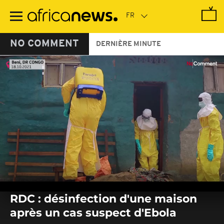
Passer
au
contenu
principal
NO COMMENT
DERNIÈRE MINUTE
0
seconds
RDC : désinfection d'une maison
of
0
après un cas suspect d'Ebola
seconds