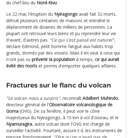
du chef-lieu du
Nord-Kivu
.
Le 22 mai, l'éruption du
Nyiragongo
avait fait 32 morts,
détruit plusieurs centaines de maisons et entraîné le
déplacement de dizaines de milliers de personnes. La
plupart ont retrouvé leurs biens et pu reprendre leur vie
d'avant, d'autres pas.
"Ce qui s'est passé est naturel"
,
déclare Edmond, petit homme fatigué aux habits trop
grands, donnés par des voisins. Mais il en veut à ceux qui
n'ont pas su
prévenir la population
à temps,
ce qui aurait
évité des morts
et permis d'emporter quelques affaires.
Fractures sur le flanc du volcan
"Le volcan nous a surpris"
, reconnaît
Adalbert Muhindo
,
directeur général de l'
Observatoire volcanologique de
Goma
(OVG). De sa fenêtre, il peut voir le cône
majestueux du Nyiragongo, à 15 km à vol d'oiseau, et le
Nyamuragira
, autre volcan dont l'OVG est chargé de
surveiller l'activité. Pourtant, assure-t-il, les instruments de
mesure fonctionnaient.
"Dire qu'on n'avait pas de