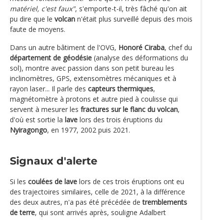
matériel, c'est faux"
, s'emporte-t-il, très fâché qu'on ait
pu dire que le
volcan
n'était plus surveillé depuis des mois
faute de moyens.
Dans un autre bâtiment de l'OVG,
Honoré Ciraba
, chef du
département de géodésie
(analyse des déformations du
sol), montre avec passion dans son petit bureau les
inclinomètres, GPS, extensomètres mécaniques et à
rayon laser... Il parle des
capteurs thermiques
,
magnétomètre à protons et autre pied à coulisse qui
servent à mesurer les
fractures sur le flanc du volcan
,
d'où est sortie la
lave
lors des trois éruptions du
Nyiragongo
, en 1977, 2002 puis 2021.
Signaux d'alerte
Si les
coulées de lave
lors de ces trois éruptions ont eu
des trajectoires similaires, celle de 2021, à la différence
des deux autres, n'a pas été précédée de
tremblements
de terre
, qui sont arrivés après, souligne Adalbert