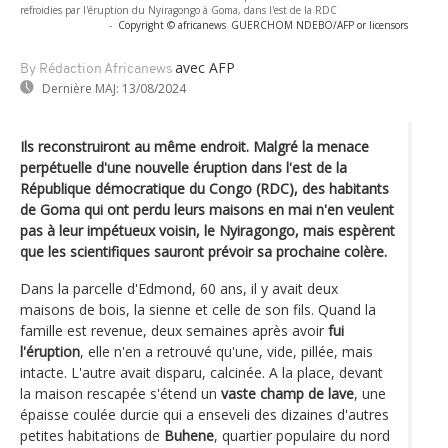
refroidies par l'éruption du Nyiragongo à Goma, dans l'est de la RDC
-
Copyright © africanews
GUERCHOM NDEBO/AFP or licensors
avec AFP
By Rédaction Africanews
Dernière MAJ:
13/08/2024
Ils reconstruiront au même endroit. Malgré la menace
perpétuelle d'une nouvelle éruption dans l'est de la
République démocratique du Congo (RDC), des habitants
de Goma qui ont perdu leurs maisons en mai n'en veulent
pas à leur impétueux voisin, le Nyiragongo, mais espèrent
que les scientifiques sauront prévoir sa prochaine colère.
Dans la parcelle d'Edmond, 60 ans, il y avait deux
maisons de bois, la sienne et celle de son fils. Quand la
famille est revenue, deux semaines après avoir
fui
l'éruption
, elle n'en a retrouvé qu'une, vide, pillée, mais
intacte. L'autre avait disparu, calcinée. A la place, devant
la maison rescapée s'étend un
vaste champ de lave
, une
épaisse coulée durcie qui a enseveli des dizaines d'autres
petites habitations de
Buhene
, quartier populaire du nord