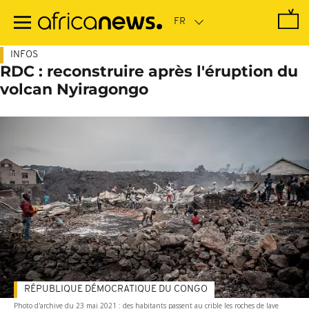
Passer
au
contenu
principal
INFOS
RDC : reconstruire après l'éruption du
volcan Nyiragongo
RÉPUBLIQUE DÉMOCRATIQUE DU CONGO
Photo d'archive du 23 mai 2021 : des habitants passent au crible les roches de lave