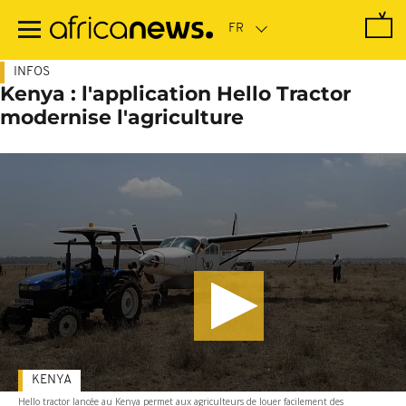
Passer
au
contenu
principal
INFOS
Kenya : l'application Hello Tractor
modernise l'agriculture
KENYA
Hello tractor lancée au Kenya permet aux agriculteurs de louer facilement des