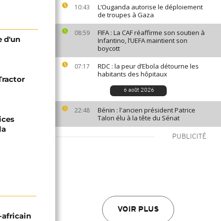
L’Ouganda autorise le déploiement
10:43
de troupes à Gaza
FIFA : La CAF réaffirme son soutien à
08:59
e d'un
Infantino, l’UEFA maintient son
boycott
RDC : la peur d’Ebola détourne les
07:17
habitants des hôpitaux
Tractor
6 août 2026
Bénin : l'ancien président Patrice
22:48
Talon élu à la tête du Sénat
ices
la
PUBLICITÉ
VOIR PLUS
-africain