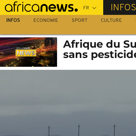
Passer
INFO
au
contenu
INFOS
ECONOMIE
SPORT
CULTURE
principal
Afrique du Sud
sans pestici