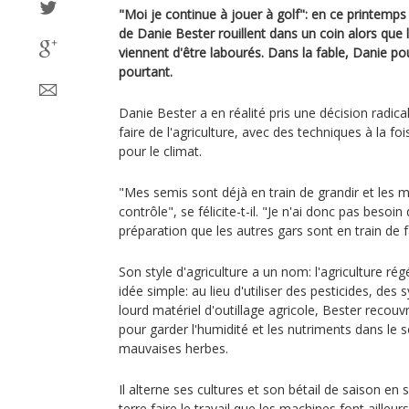
"Moi je continue à jouer à golf": en ce printemps
de Danie Bester rouillent dans un coin alors que
viennent d'être labourés. Dans la fable, Danie pour
pourtant.
Danie Bester a en réalité pris une décision radic
faire de l'agriculture, avec des techniques à la fo
pour le climat.
"Mes semis sont déjà en train de grandir et les
contrôle", se félicite-t-il. "Je n'ai donc pas beso
préparation que les autres gars sont en train de f
Son style d'agriculture a un nom: l'agriculture rég
idée simple: au lieu d'utiliser des pesticides, des 
lourd matériel d'outillage agricole, Bester recouv
pour garder l'humidité et les nutriments dans le so
mauvaises herbes.
Il alterne ses cultures et son bétail de saison en s
terre faire le travail que les machines font ailleurs