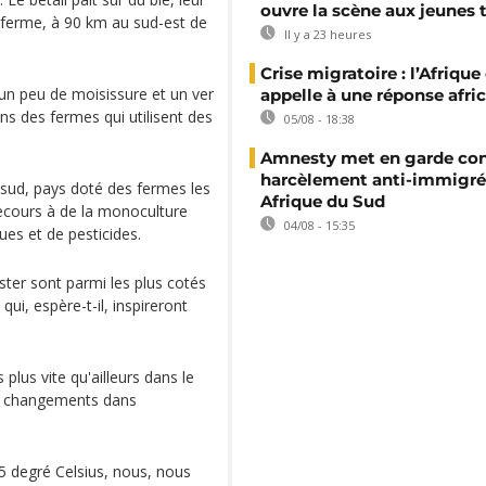
ouvre la scène aux jeunes 
a ferme, à 90 km au sud-est de
Il y a 23 heures
Crise migratoire : l’Afriqu
t un peu de moisissure et un ver
appelle à une réponse afri
ans des fermes qui utilisent des
05/08 - 18:38
Amnesty met en garde con
harcèlement anti-immigré
sud, pays doté des fermes les
Afrique du Sud
 recours à de la monoculture
04/08 - 15:35
ues et de pesticides.
ter sont parmi les plus cotés
ui, espère-t-il, inspireront
 plus vite qu'ailleurs dans le
es changements dans
,5 degré Celsius, nous, nous