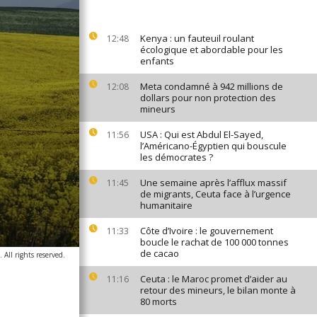
Kenya : un fauteuil roulant
12:48
écologique et abordable pour les
enfants
Meta condamné à 942 millions de
12:08
dollars pour non protection des
mineurs
USA : Qui est Abdul El-Sayed,
11:56
l’Américano-Égyptien qui bouscule
les démocrates ?
Une semaine après l’afflux massif
11:45
de migrants, Ceuta face à l’urgence
humanitaire
Côte d’Ivoire : le gouvernement
11:33
boucle le rachat de 100 000 tonnes
de cacao
All rights reserved.
Ceuta : le Maroc promet d’aider au
11:16
retour des mineurs, le bilan monte à
80 morts