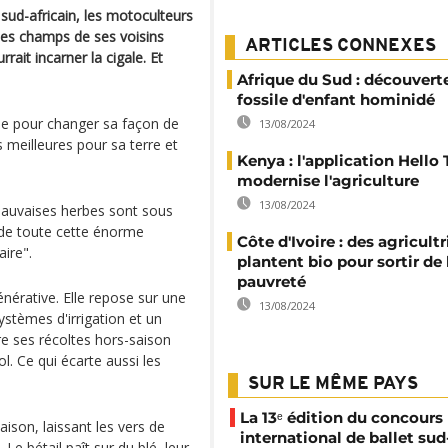
 sud-africain, les motoculteurs
 les champs de ses voisins
ARTICLES CONNEXES
rait incarner la cigale. Et
Afrique du Sud : découvert
fossile d'enfant hominidé
ale pour changer sa façon de
13/08/2024
is meilleures pour sa terre et
Kenya : l'application Hello 
modernise l'agriculture
13/08/2024
 mauvaises herbes sont sous
in de toute cette énorme
Côte d'Ivoire : des agricultr
aire".
plantent bio pour sortir de 
pauvreté
énérative. Elle repose sur une
13/08/2024
systèmes d'irrigation et un
re ses récoltes hors-saison
l. Ce qui écarte aussi les
SUR LE MÊME PAYS
La 13ᵉ édition du concours
aison, laissant les vers de
international de ballet sud
. Le bétail paît sur du blé, leur