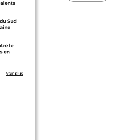
talents
e du Sud
caine
tre le
s en
Voir plus