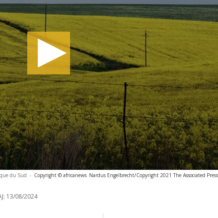
ique du Sud
-
Copyright © africanews
Nardus Engelbrecht/Copyright 2021 The Associated Press. 
J:
13/08/2024