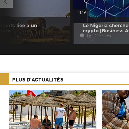
11:19
phants liée à un
Le Nigeria cherche
nure
crypto [Business Af
Il y a 23 heures
PLUS D'ACTUALITÉS