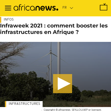
Passer
au
contenu
principal
INFOS
Infraweek 2021 : comment booster les
infrastructures en Afrique ?
INFRASTRUCTURES
-
Copyright © africanews
SEYLLOU/AFP or licensors