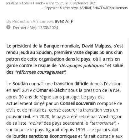
soudanais Abdalla Hamdok à Khartoum, le 30 septembre 2021
-
Copyright © africanews
ASHRAF SHAZLY/AFP or licensors
avec AFP
By Rédaction Africanews
Dernière MAJ:
13/08/2024
Le président de la Banque mondiale, David Malpass, s'est
rendu jeudi au Soudan, première visite depuis 50 ans d'un
patron de cette organisation dans le pays, où il a mis en
garde contre le risque de
"dérapages politiques"
et salué
des
"réformes courageuses"
.
Le
Soudan
connaît une
transition difficile
depuis l'éviction
en avril 2019 d’
Omar el-Béchir
sous la pression de la rue,
après 30 ans de règne sans partage. Le pays est
actuellement dirigé par un
Conseil souverain
composé de
civils et de militaires, censé assurer la transition vers un
pouvoir civil. Fin 2020, le pays a été retiré par Washington
de sa liste
"noire"
des pays soutenant le
"terrorisme"
, -
sur laquelle le pays figurait depuis 1993 - ce qui lui valait
de
lourdes sanctions économiques
et faisait obstacle aux