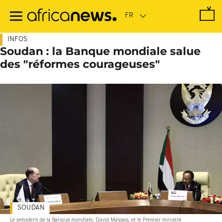
Passer
au
contenu
principal
INFOS
Soudan : la Banque mondiale salue
des "réformes courageuses"
SOUDAN
Le président de la Banque mondiale, David Malpass, et le Premier ministre