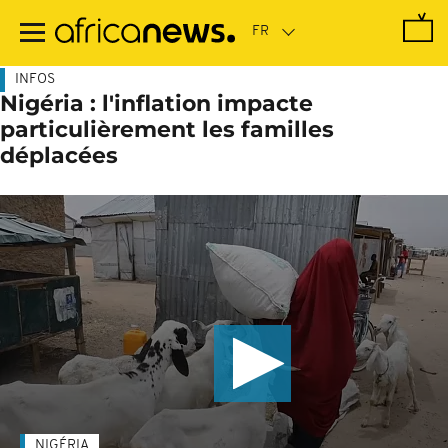
Passer
au
contenu
principal
INFOS
Nigéria : l'inflation impacte
particulièrement les familles
déplacées
NIGÉRIA