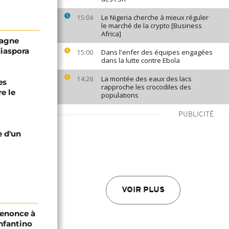
Le Nigeria cherche à mieux réguler
15:04
le marché de la crypto [Business
Africa]
pagne
diaspora
Dans l'enfer des équipes engagées
15:00
dans la lutte contre Ebola
La montée des eaux des lacs
14:26
es
rapproche les crocodiles des
e le
populations
PUBLICITÉ
e d'un
VOIR PLUS
renonce à
Infantino