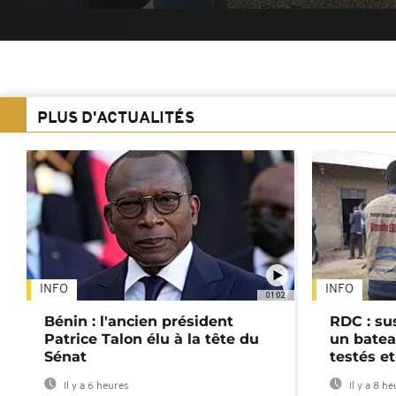
PLUS D'ACTUALITÉS
INFO
INFO
01:02
Bénin : l'ancien président
RDC : su
Patrice Talon élu à la tête du
un batea
Sénat
testés et
Il y a 6 heures
Il y a 8 h