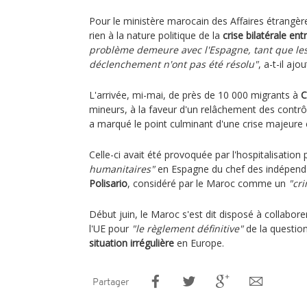
Pour le ministère marocain des Affaires étrangèr
rien à la nature politique de la
crise bilatérale en
problème demeure avec l'Espagne, tant que les
déclenchement n'ont pas été résolu"
, a-t-il a
L'arrivée, mi-mai, de près de 10 000 migrants à
C
mineurs, à la faveur d'un relâchement des contrô
a marqué le point culminant d'une crise majeure 
Celle-ci avait été provoquée par l'hospitalisation
humanitaires"
en Espagne du chef des indépend
Polisario
, considéré par le Maroc comme un
"cr
Début juin, le Maroc s'est dit disposé à collabor
l'UE pour
"le règlement définitive"
de la questio
situation irrégulière
en Europe.
Partager