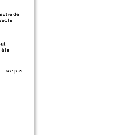
eutre de
vec le
out
à la
Voir plus