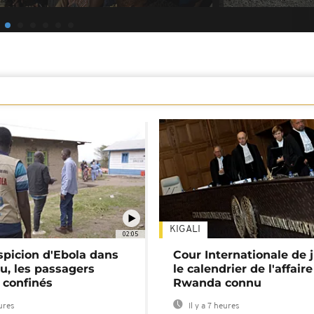
KIGALI
02:05
spicion d'Ebola dans
Cour Internationale de j
u, les passagers
le calendrier de l'affair
 confinés
Rwanda connu
eures
Il y a 7 heures