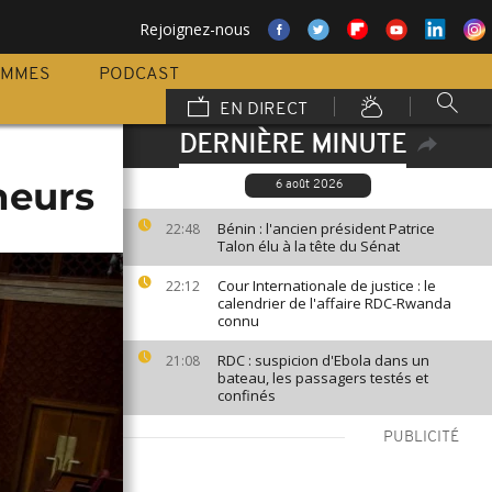
Rejoignez-nous
AMMES
PODCAST
EN DIRECT
DERNIÈRE MINUTE
neurs
6 août 2026
Bénin : l'ancien président Patrice
22:48
Talon élu à la tête du Sénat
Cour Internationale de justice : le
22:12
calendrier de l'affaire RDC-Rwanda
connu
RDC : suspicion d'Ebola dans un
21:08
bateau, les passagers testés et
confinés
PUBLICITÉ