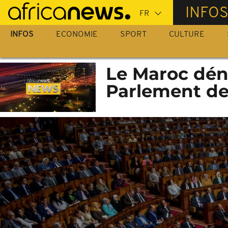
Passer
INFO
au
contenu
INFOS
ECONOMIE
SPORT
CULTURE
principal
Le Maroc dén
Parlement de 