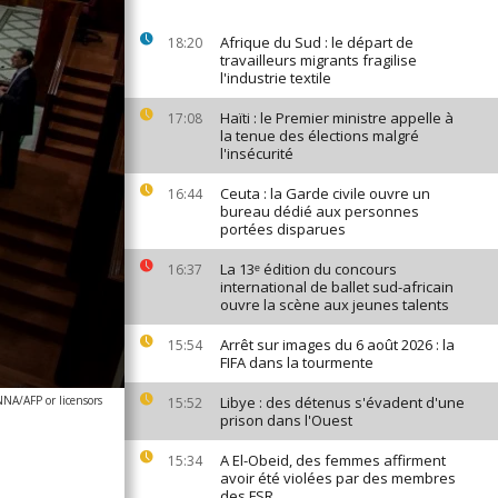
Afrique du Sud : le départ de
18:20
travailleurs migrants fragilise
l'industrie textile
Haïti : le Premier ministre appelle à
17:08
la tenue des élections malgré
l'insécurité
Ceuta : la Garde civile ouvre un
16:44
bureau dédié aux personnes
portées disparues
La 13ᵉ édition du concours
16:37
international de ballet sud-africain
ouvre la scène aux jeunes talents
Arrêt sur images du 6 août 2026 : la
15:54
FIFA dans la tourmente
NA/AFP or licensors
Libye : des détenus s'évadent d'une
15:52
prison dans l'Ouest
A El-Obeid, des femmes affirment
15:34
avoir été violées par des membres
des FSR