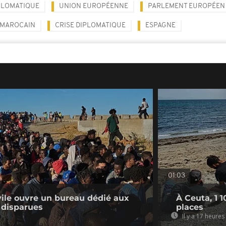
PLOMATIQUE
UNION EUROPÉENNE
PARLEMENT EUROPÉEN
 MAROCAIN
CRISE DIPLOMATIQUE
ESPAGNE
01:03
ivile ouvre un bureau dédié aux
À Ceuta, 1 
 disparues
places
Il y a 17 heures