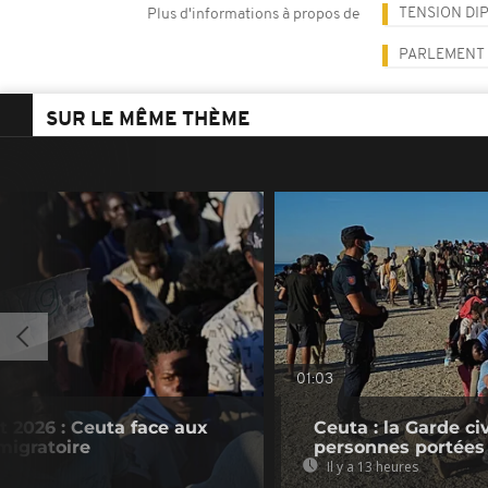
TENSION DI
Plus d'informations à propos de
PARLEMENT
SUR LE MÊME THÈME
01:03
t 2026 : Ceuta face aux
Ceuta : la Garde c
migratoire
personnes portées
Il y a 13 heures