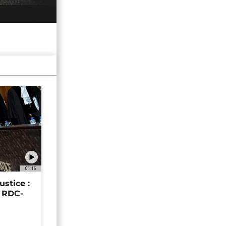
01:16
ustice :
e RDC-