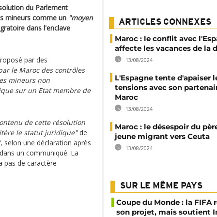
solution du Parlement
ants mineurs comme un
"moyen
ARTICLES CONNEXES
igratoire dans l'enclave
Maroc : le conflit avec l'Es
affecte les vacances de la 
proposé par des
13/08/2024
n par le Maroc des contrôles
L'Espagne tente d'apaiser l
des mineurs non
tensions avec son partenair
ique sur un Etat membre de
Maroc
13/08/2024
ontenu de cette résolution
Maroc : le désespoir du pèr
itère le statut juridique"
de
jeune migrant vers Ceuta
"
, selon une déclaration après
13/08/2024
e dans un communiqué. La
a pas de caractère
SUR LE MÊME PAYS
Coupe du Monde : la FIFA 
son projet, mais soutient 