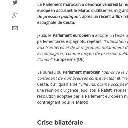
Le Parlement marocain a dénoncé vendredi la ré
européen accusant le Maroc d'utiliser les migr
de pression politique"
, après un récent afflux m
espagnole de Ceuta.
Jeudi, le
Parlement européen
a adopté un texte 
parlementaires espagnols, rejetant
"l'utilisatio
aux frontières et de la migration, notamment 
accompagnés, comme moyen de pression polit
l'Union"
européenne (UE).
Le bureau du
Parlement marocain
"dénonce le c
contenant de nombreuses contrevérités"
et
"ré
Ceuta, qu'il qualifie de
"ville marocaine occupée
une réunion d'urgence jeudi soir à
Rabat
, repris
résolution adoptée par le Parlement européen n'
contraignant pour le
Maroc
.
Crise bilatérale