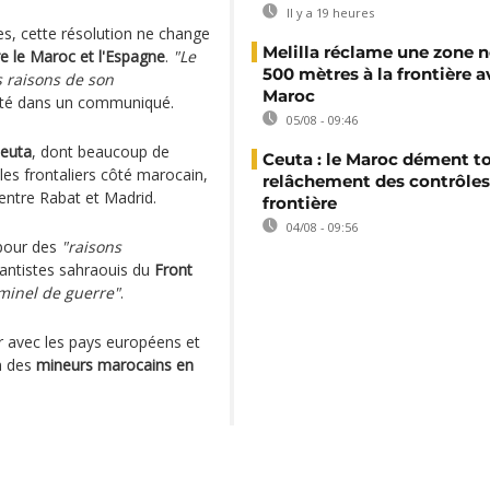
Il y a 19 heures
es, cette résolution ne change
Melilla réclame une zone n
tre le Maroc et l'Espagne
.
"Le
500 mètres à la frontière a
 raisons de son
Maroc
jouté dans un communiqué.
05/08 - 09:46
euta
, dont beaucoup de
Ceuta : le Maroc dément t
les frontaliers côté marocain,
relâchement des contrôles 
entre Rabat et Madrid.
frontière
04/08 - 09:56
 pour des
"raisons
antistes sahraouis du
Front
iminel de guerre"
.
er avec les pays européens et
n des
mineurs marocains en