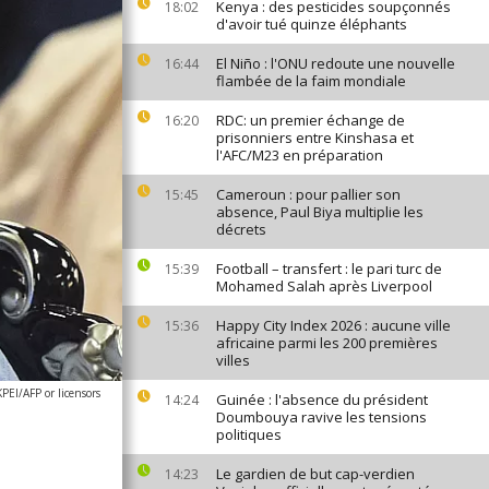
Kenya : des pesticides soupçonnés
18:02
d'avoir tué quinze éléphants
El Niño : l'ONU redoute une nouvelle
16:44
flambée de la faim mondiale
RDC: un premier échange de
16:20
prisonniers entre Kinshasa et
l'AFC/M23 en préparation
Cameroun : pour pallier son
15:45
absence, Paul Biya multiplie les
décrets
Football – transfert : le pari turc de
15:39
Mohamed Salah après Liverpool
Happy City Index 2026 : aucune ville
15:36
africaine parmi les 200 premières
villes
EI/AFP or licensors
Guinée : l'absence du président
14:24
Doumbouya ravive les tensions
politiques
Le gardien de but cap-verdien
14:23