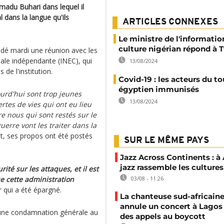
adu Buhari dans lequel il
 dans la langue qu'ils
ARTICLES CONNEXES
Le ministre de l'information
culture nigérian répond à 
dé mardi une réunion avec les
ale indépendante (INEC), qui
13/08/2024
s de l'institution.
Covid-19 : les acteurs du t
égyptien immunisés
urd'hui sont trop jeunes
13/08/2024
rtes de vies qui ont eu lieu
re nous qui sont restés sur le
uerre vont les traiter dans la
t, ses propos ont été postés
SUR LE MÊME PAYS
Jazz Across Continents : à 
jazz rassemble les cultures
té sur les attaques, et il est
ue cette administration
03/08 - 11:26
 qui a été épargné.
La chanteuse sud-africaine
annule un concert à Lagos
d'une condamnation générale au
des appels au boycott