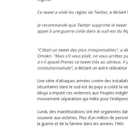
Ce tweet a violé les règles de Twitter,
a déclaré 
Je recommande que Twitter supprime le tweet 
appel à une guerre civile dans le sud-est du Ni
"C'était un tweet des plus irresponsables", a dé
Omokri. "Mais s'il vous plaît, ne vous arrêtez 
a-t-il ajouté.Prenez ce tweet très au sérieux. I
institutionnalisée"
, a déclaré un autre utilisate
Une série d'attaques armées contre des installa
sécuritaires dans le sud-est du pays a coûté la v
Abuja a imputé ces violences aux Peuples indigèn
mouvement séparatiste qui milite pour l'indépend
Lundi, des manifestations ont été organisées dan
souvenir aux victimes. Plus d'un million de perso
la guerre et de la famine dans les années 1960.