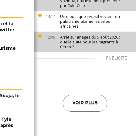
Vozinha, officiellement présenté
par Colo-Colo
Un moustique invasif vecteur du
14:14
paludisme alarme les villes
 et la
africaines
Twitter
Arrêt sur images du 5 août 2026 :
12:49
quelle suite pour les migrants à
Ceuta ?
ourisme
PUBLICITÉ
Abuja, le
VOIR PLUS
 Tyla
 après