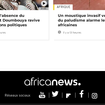
AFRIQUE
01:05
 l'absence du
Un moustique invasif v
nt Doumbouya ravive
du paludisme alarme les
ons politiques
africaines
eures
Il y a 13 heures
Réseaux sociaux