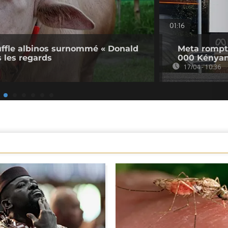
01:16
uffle albinos surnommé « Donald
Meta rompt 
s les regards
000 Kényans
17/04 - 10:36