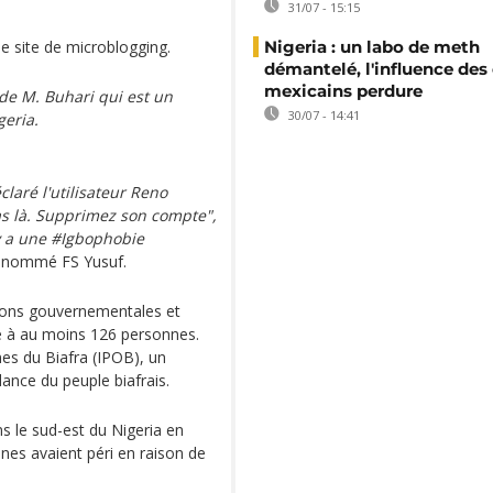
31/07 - 15:15
le site de microblogging.
Nigeria : un labo de meth
démantelé, l'influence des 
mexicains perdure
de M. Buhari qui est un
30/07 - 14:41
geria.
claré l'utilisateur Reno
pas là. Supprimez son compte",
l y a une #Igbophobie
ur nommé FS Yusuf.
tions gouvernementales et
ie à au moins 126 personnes.
es du Biafra (IPOB), un
ance du peuple biafrais.
s le sud-est du Nigeria en
nnes avaient péri en raison de