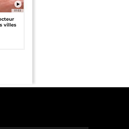
01:03
ecteur
 villes