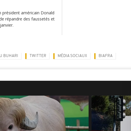
en président américain Donald
 de répandre des faussetés et
janvier.
 BUHARI
TWITTER
MÉDIA SOCIAUX
BIAFRA