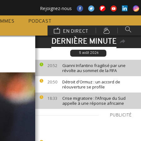
Rejoignez-nous
AMMES
PODCAST
EN DIRECT
DERNIÈRE MINUTE
5 août 2026
Gianni Infantino fragilisé par une
20:52
révolte au sommet de la FIFA
Détroit d'Ormuz : un accord de
20:50
réouverture se profile
Crise migratoire : l’Afrique du Sud
18:33
appelle à une réponse africaine
PUBLICITÉ