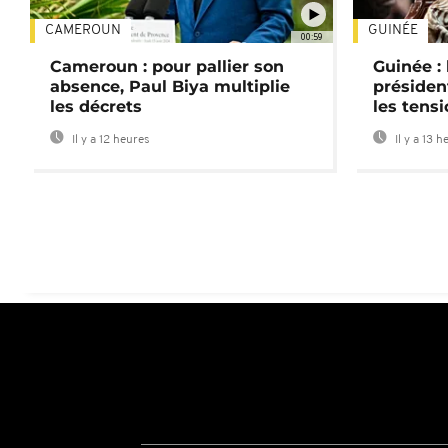
CAMEROUN
GUINÉE
00:59
Cameroun : pour pallier son
Guinée :
absence, Paul Biya multiplie
préside
les décrets
les tensi
Il y a 12 heures
Il y a 13 h