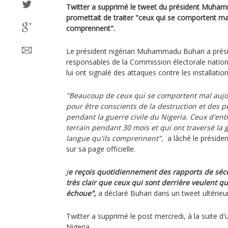
Twitter a supprimé le tweet du président Muhamm
promettait de traiter "ceux qui se comportent mal
comprennent".
Le président nigérian Muhammadu Buhari a prési
responsables de la Commission électorale nation
lui ont signalé des attaques contre les installation
"Beaucoup de ceux qui se comportent mal aujo
pour être conscients de la destruction et des pe
pendant la guerre civile du Nigeria. Ceux d'ent
terrain pendant 30 mois et qui ont traversé la g
langue qu'ils comprennent",
a lâché le présiden
sur sa page officielle.
J
e reçois quotidiennement des rapports de sécuri
très clair que ceux qui sont derrière veulent q
échoue",
a déclaré Buhari dans un tweet ultérieur
Twitter a supprimé le post mercredi, à la suite 
Nigeria.