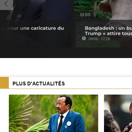
01:00
té pour une caricature du
Bangladesh : un b
Trump » attire tou
09/06 - 17:28
PLUS D'ACTUALITÉS