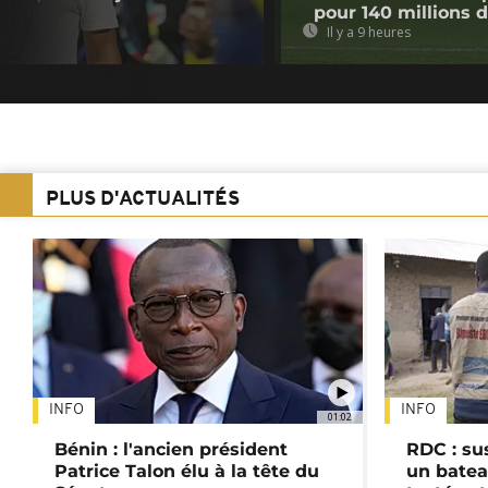
pour 140 millions 
Il y a 9 heures
PLUS D'ACTUALITÉS
INFO
INFO
01:02
Bénin : l'ancien président
RDC : su
Patrice Talon élu à la tête du
un batea