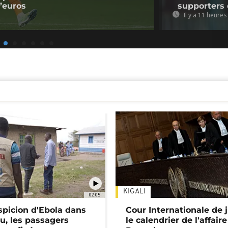
d’euros
supporters 
Il y a 11 heures
KIGALI
02:05
spicion d'Ebola dans
Cour Internationale de j
u, les passagers
le calendrier de l'affair