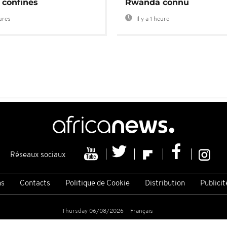
 confinés
Rwanda connu
eures
Il y a 1 heure
Réseaux sociaux
ns
Contacts
Politique de Cookie
Distribution
Publicit
Thursday 06/08/2026