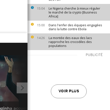
Le Nigeria cherche à mieux réguler
15:04
le marché de la crypto [Business
Africa]
Dans l'enfer des équipes engagées
15:00
dans la lutte contre Ebola
La montée des eaux des lacs
14:26
rapproche les crocodiles des
populations
PUBLICITÉ
VOIR PLUS
01:03
ozinha accueilli en héros par les
Cana