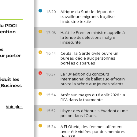
Afrique du Sud : le départ de
18:20
travailleurs migrants fragilise
l'industrie textile
 du PDCI
tention
Haïti : le Premier ministre appelle à
17:08
la tenue des élections malgré
l'insécurité
es
Ceuta : la Garde civile ouvre un
16:44
ur porter
bureau dédié aux personnes
portées disparues
La 13ᵉ édition du concours
16:37
international de ballet sud-africain
éduit les
ouvre la scène aux jeunes talents
 [Business
Arrêt sur images du 6 août 2026 : la
15:54
FIFA dans la tourmente
Voir plus
Libye : des détenus s'évadent d'une
15:52
prison dans l'Ouest
A El-Obeid, des femmes affirment
15:34
avoir été violées par des membres
des FSR