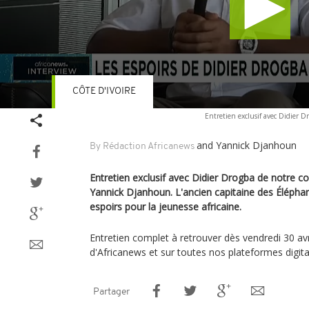
CÔTE D'IVOIRE
Volume
Entretien exclusif avec Didier D
90%
and Yannick Djanhoun
By Rédaction Africanews
Entretien exclusif avec Didier Drogba de notre c
Yannick Djanhoun. L'ancien capitaine des Éléphan
espoirs pour la jeunesse africaine.
Entretien complet à retrouver dès vendredi 30 av
d'Africanews et sur toutes nos plateformes digita
Partager