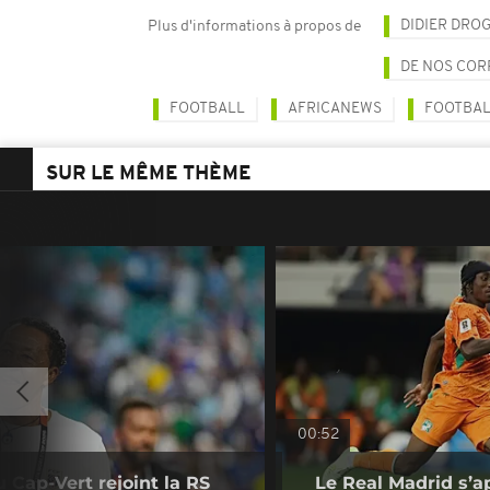
DIDIER DRO
Plus d'informations à propos de
DE NOS CO
FOOTBALL
AFRICANEWS
FOOTBAL
SUR LE MÊME THÈME
00:52
u Cap-Vert rejoint la RS
Le Real Madrid s’a