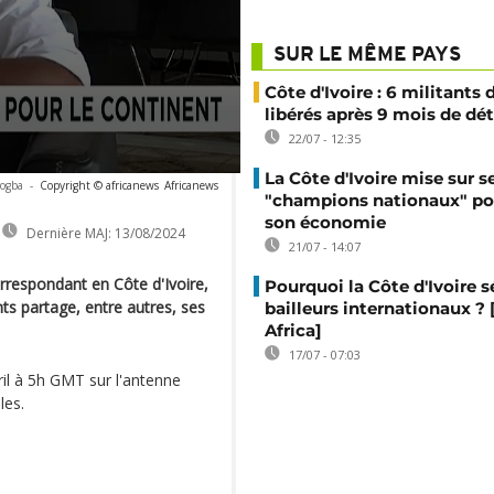
SUR LE MÊME PAYS
Côte d'Ivoire : 6 militants
libérés après 9 mois de dé
22/07 - 12:35
La Côte d'Ivoire mise sur s
rogba
-
Copyright © africanews
Africanews
"champions nationaux" po
son économie
Dernière MAJ:
13/08/2024
21/07 - 14:07
orrespondant en Côte d'Ivoire,
Pourquoi la Côte d'Ivoire s
ts partage, entre autres, ses
bailleurs internationaux ?
Africa]
17/07 - 07:03
ril à 5h GMT sur l'antenne
les.