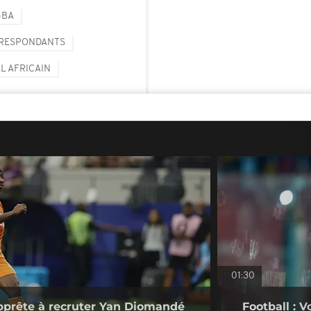
GBA
RRESPONDANTS
L AFRICAIN
01:30
pprête à recruter Yan Diomandé
Football : V