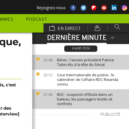
Rejoignez-nous
AMMES
PODCAST
EN DIRECT
DERNIÈRE MINUTE
ique,
6 août 2026
Bénin : l'ancien président Patrice
22:48
Talon élu à la tête du Sénat
Cour Internationale de justice : le
22:12
calendrier de l'affaire RDC-Rwanda
connu
s, c'est
RDC : suspicion d'Ebola dans un
21:08
bateau, les passagers testés et
confinés
r des
Interview]
PUBLICITÉ