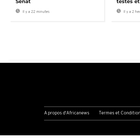
Sénat
testés et
Il y a 22 minutes
Il y a 2 h
A propos d'Africanews
Termes et Conditio