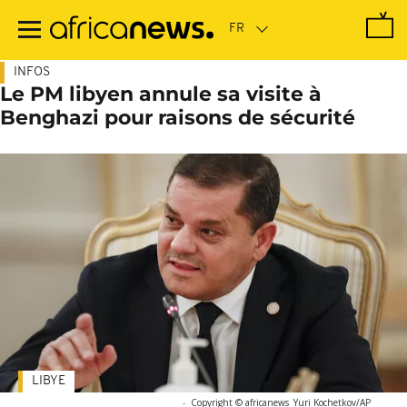
Passer
au
contenu
principal
INFOS
Le PM libyen annule sa visite à
Benghazi pour raisons de sécurité
LIBYE
-
Copyright © africanews
Yuri Kochetkov/AP