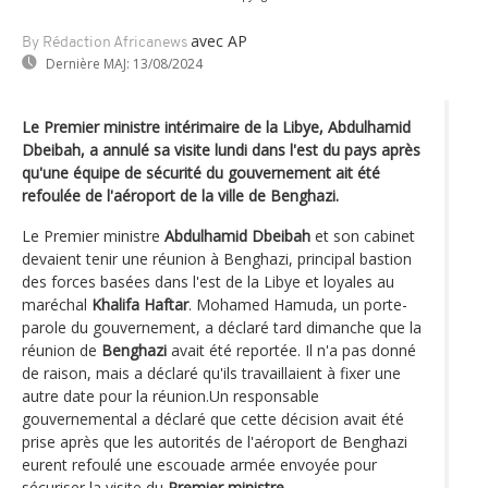
avec AP
By Rédaction Africanews
Dernière MAJ:
13/08/2024
Le Premier ministre intérimaire de la Libye, Abdulhamid
Dbeibah, a annulé sa visite lundi dans l'est du pays après
qu'une équipe de sécurité du gouvernement ait été
refoulée de l'aéroport de la ville de Benghazi.
Le Premier ministre
Abdulhamid Dbeibah
et son cabinet
devaient tenir une réunion à Benghazi, principal bastion
des forces basées dans l'est de la Libye et loyales au
maréchal
Khalifa Haftar
. Mohamed Hamuda, un porte-
parole du gouvernement, a déclaré tard dimanche que la
réunion de
Benghazi
avait été reportée. Il n'a pas donné
de raison, mais a déclaré qu'ils travaillaient à fixer une
autre date pour la réunion.Un responsable
gouvernemental a déclaré que cette décision avait été
prise après que les autorités de l'aéroport de Benghazi
eurent refoulé une escouade armée envoyée pour
sécuriser la visite du
Premier ministre
.