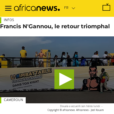
Passer
au
contenu
principal
INFOS
Francis N'Gannou, le retour triomphal
CAMEROUN
Douala a accueilli son héros lundi
-
Copyright © africanews
Africanews - Joel Kouam