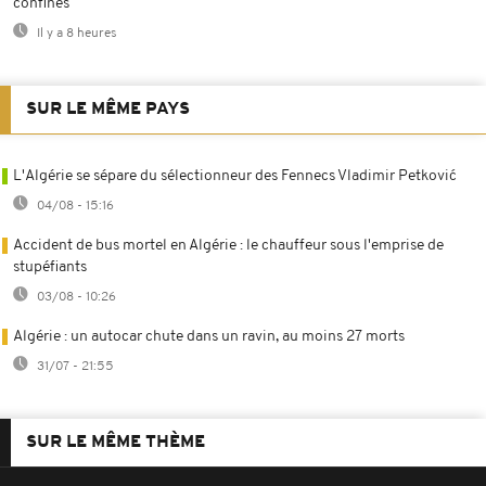
confinés
Il y a 8 heures
SUR LE MÊME PAYS
L'Algérie se sépare du sélectionneur des Fennecs Vladimir Petković
04/08 - 15:16
Accident de bus mortel en Algérie : le chauffeur sous l'emprise de
stupéfiants
03/08 - 10:26
Algérie : un autocar chute dans un ravin, au moins 27 morts
31/07 - 21:55
SUR LE MÊME THÈME