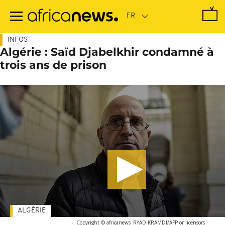
Passer
au
contenu
principal
INFOS
Algérie : Saïd Djabelkhir condamné à
trois ans de prison
ALGÉRIE
-
Copyright © africanews
RYAD KRAMDI/AFP or licensors