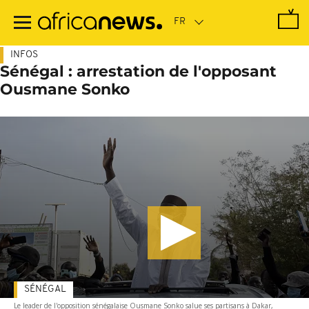
Passer
au
contenu
principal
INFOS
Sénégal : arrestation de l'opposant
Ousmane Sonko
SÉNÉGAL
Le leader de l'opposition sénégalaise Ousmane Sonko salue ses partisans à Dakar,