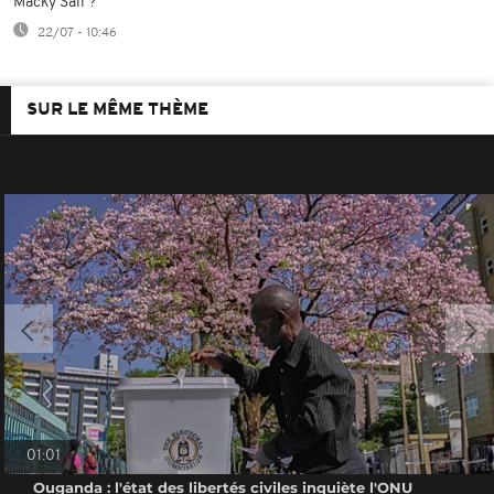
Macky Sall ?
22/07 - 10:46
SUR LE MÊME THÈME
01:01
Ouganda : l'état des libertés civiles inquiète l'ONU