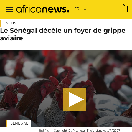
Passer
au
contenu
principal
INFOS
Le Sénégal décèle un foyer de grippe
aviaire
SÉNÉGAL
Bird Flu
-
Copyright © africanews
Firdia Lisnawati/AP2007