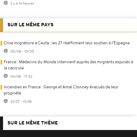
Il y a 14 heures
SUR LE MÊME PAYS
Crise migratoire à Ceuta : les 27 réaffirment leur soutien à l’Espagne
05/08 - 09:35
France : Médecins du Monde intervient auprès des migrants exposés à
la canicule
04/08 - 17:02
Incendies en France : George et Amal Clonney évacués de leur
propriété
31/07 - 10:08
SUR LE MÊME THÈME