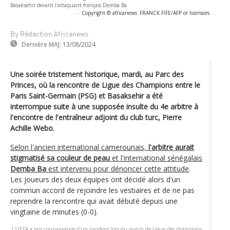
Basaksehir devant l'attaquant français Demba Ba
-
Copyright © africanews
FRANCK FIFE/AFP or licensors
By Rédaction Africanews
Dernière MAJ:
13/08/2024
Une soirée tristement historique, mardi, au Parc des
Princes, où la rencontre de Ligue des Champions entre le
Paris Saint-Germain (PSG) et Basaksehir a été
interrompue suite à une supposée insulte du 4e arbitre à
l'encontre de l'entraîneur adjoint du club turc, Pierre
Achille Webo.
Selon l'ancien international camerounais,
l'arbitre aurait
stigmatisé sa couleur de peau
et l'international sénégalais
Demba Ba
est intervenu pour dénoncer cette attitude
.
Les joueurs des deux équipes ont décidé alors d'un
commun accord de rejoindre les vestiaires et de ne pas
reprendre la rencontre qui avait débuté depuis une
vingtaine de minutes (0-0).
L'UEFA a pris connaissance d'un incident lors du match de Ligue des champions