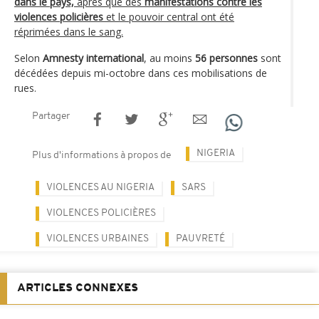
dans le pays,
après que des
manifestations contre les
violences policières
et le pouvoir central ont été
réprimées dans le sang.
Selon
Amnesty international
, au moins
56 personnes
sont
décédées depuis mi-octobre dans ces mobilisations de
rues.
Partager
NIGERIA
Plus d'informations à propos de
VIOLENCES AU NIGERIA
SARS
VIOLENCES POLICIÈRES
VIOLENCES URBAINES
PAUVRETÉ
ARTICLES CONNEXES