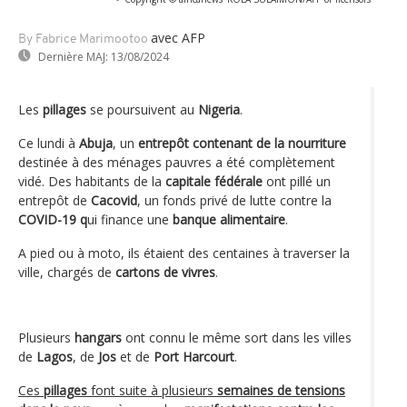
avec AFP
By Fabrice Marimootoo
Dernière MAJ:
13/08/2024
Les
pillages
se poursuivent au
Nigeria
.
Ce lundi à
Abuja
, un
entrepôt contenant de la nourriture
destinée à des ménages pauvres a été complètement
vidé. Des habitants de la
capitale fédérale
ont pillé un
entrepôt de
Cacovid
, un fonds privé de lutte contre la
COVID-19 q
ui finance une
banque alimentaire
.
A pied ou à moto, ils étaient des centaines à traverser la
ville, chargés de
cartons de vivres
.
Plusieurs
hangars
ont connu le même sort dans les villes
de
Lagos
, de
Jos
et de
Port Harcourt
.
Ces
pillages
font suite à plusieurs
semaines de tensions