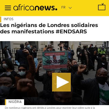
Passer
au
contenu
principal
INFOS
Les nigérians de Londres solidaires
des manifestations #ENDSARS
NIGÉRIA
De nombreux nigérians ont défilés à Londres pour montrer leur colère suite à la