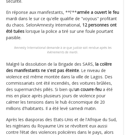
sécurité.
En réponse aux manifestants, **l'**
armée a ouvert le feu
mardi dans le sur ce qu'elle qualifie de "voyous" profitant
du chaos. SelonAmnesty International,
12 personnes ont
été tuées
lorsque la police a tiré sur une foule pourtant
paisible.
Amnesty International demande à ce que justice soit rendue après les
évènements de mardi.
Malgré la dissolution de la Brigade des SARS,
la colère
des manifestants ne s'est pas éteinte
. Le niveau de
violence est même montée dans la ville de Lagos. Des
commissariats ont été incendiés, des voitures brûlées,
des supermarchés pillés. Si bien qu'
un couvre-feu
a été
mis en place après plusieurs jours de violence pour
calmer les tensions dans le hub économique de 20
millions d'habitants. Il a été levé samedi matin.
Après les diasporas des Etats-Unis et de l'Afrique du Sud,
les nigérians du Royaume Uni se révoltent eux aussi
contre l’état des violences policières dans le pays, alors