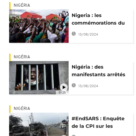
NIGÉRIA
Nigeria : les
commémorations du
mouvement
13/08/2024
#EndSARS interdites
NIGÉRIA
Nigéria : des
manifestants arrêtés
au péage de Lekki
13/08/2024
01:25
NIGÉRIA
#EndSARS : Enquête
de la CPI sur les
violences policières