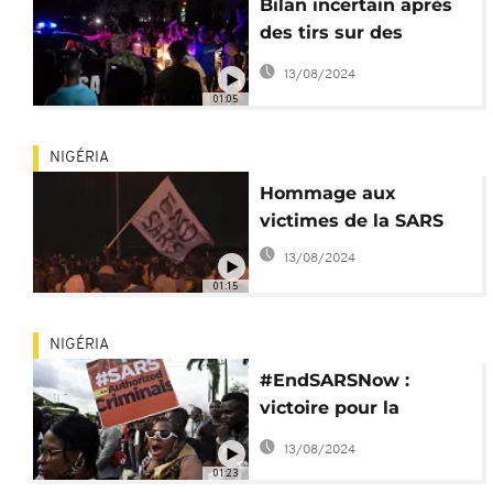
Bilan incertain après
des tirs sur des
manifestants
13/08/2024
01:05
NIGÉRIA
Hommage aux
victimes de la SARS
13/08/2024
01:15
NIGÉRIA
#EndSARSNow :
victoire pour la
jeunesse nigériane
13/08/2024
01:23