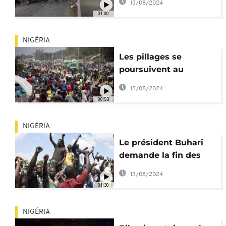
13/08/2024
01:00
NIGÉRIA
Les pillages se
poursuivent au
Nigéria
13/08/2024
00:53
NIGÉRIA
Le président Buhari
demande la fin des
manifestations
13/08/2024
01:30
NIGÉRIA