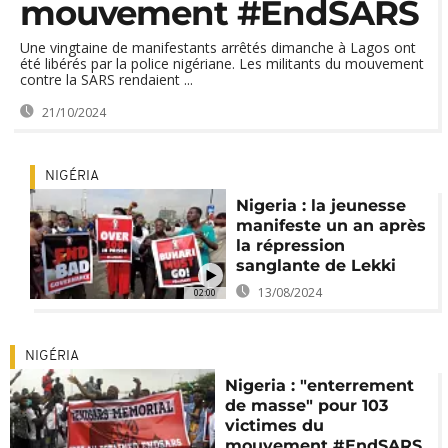
mouvement #EndSARS
Une vingtaine de manifestants arrêtés dimanche à Lagos ont
été libérés par la police nigériane. Les militants du mouvement
contre la SARS rendaient ...
21/10/2024
NIGÉRIA
Nigeria : la jeunesse
manifeste un an après
la répression
sanglante de Lekki
13/08/2024
02:00
NIGÉRIA
Nigeria : "enterrement
de masse" pour 103
victimes du
mouvement #EndSARS