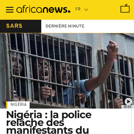
Passer
au
contenu
principal
SARS
DERNIÈRE MINUTE
NIGÉRIA
01:03
Nigéria : la police
relâche des
manifestants du