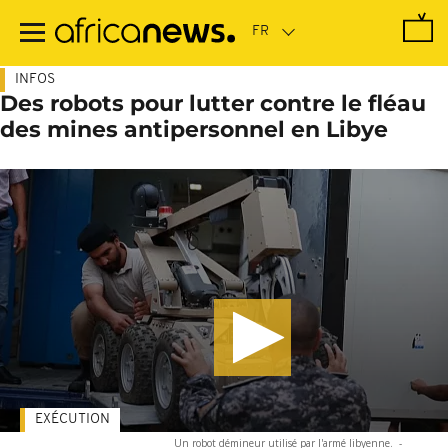
Passer
au
contenu
principal
INFOS
Des robots pour lutter contre le fléau
des mines antipersonnel en Libye
EXÉCUTION
Un robot démineur utilisé par l'armé libyenne.
-