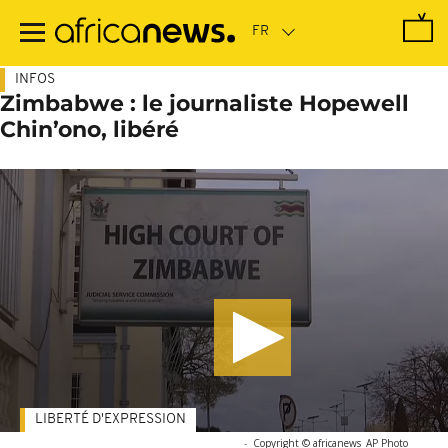
Passer
au
contenu
principal
INFOS
Zimbabwe : le journaliste Hopewell
Chin’ono, libéré
LIBERTÉ D'EXPRESSION
-
Copyright © africanews
AP Photo