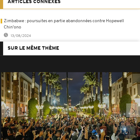
ARTICLES CONNEXES
Zimbabwe : poursuites en partie abandonnées contre Hopewell
Chin'ono
13/08/2024
SUR LE MÊME THÈME