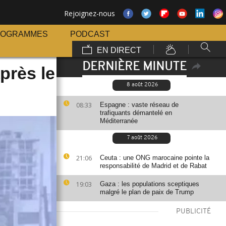
Rejoignez-nous
ROGRAMMES
PODCAST
EN DIRECT
DERNIÈRE MINUTE
près le
8 août 2026
08:33
Espagne : vaste réseau de
trafiquants démantelé en
Méditerranée
7 août 2026
21:06
Ceuta : une ONG marocaine pointe la
responsabilité de Madrid et de Rabat
19:03
Gaza : les populations sceptiques
malgré le plan de paix de Trump
PUBLICITÉ