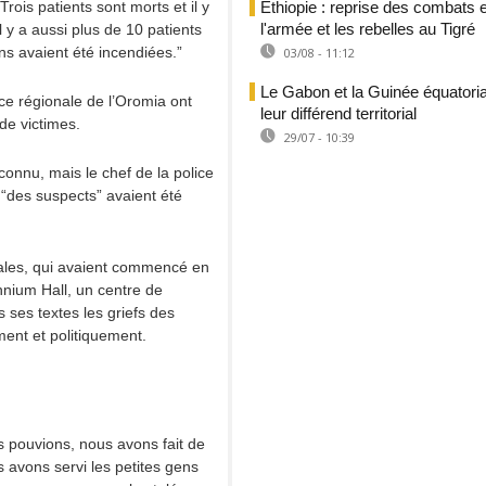
Trois patients sont morts et il y
Éthiopie : reprise des combats 
l'armée et les rebelles au Tigré
Il y a aussi plus de 10 patients
ns avaient été incendiées.”
03/08 - 11:12
Le Gabon et la Guinée équatoria
ice régionale de l’Oromia ont
leur différend territorial
de victimes.
29/07 - 10:39
onnu, mais le chef de la police
“des suspects” avaient été
tales, qui avaient commencé en
nnium Hall, un centre de
 ses textes les griefs des
ent et politiquement.
s pouvions, nous avons fait de
 avons servi les petites gens