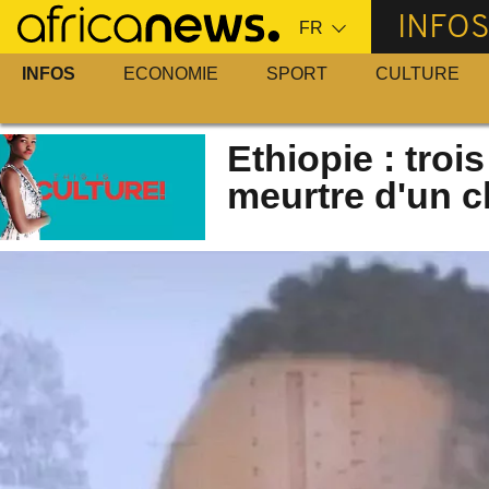
Passer
INFO
au
contenu
INFOS
ECONOMIE
SPORT
CULTURE
principal
Ethiopie : troi
meurtre d'un 