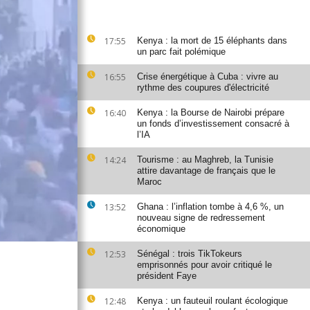
17:55
Kenya : la mort de 15 éléphants dans
un parc fait polémique
16:55
Crise énergétique à Cuba : vivre au
rythme des coupures d'électricité
16:40
Kenya : la Bourse de Nairobi prépare
un fonds d’investissement consacré à
l’IA
14:24
Tourisme : au Maghreb, la Tunisie
attire davantage de français que le
Maroc
13:52
Ghana : l’inflation tombe à 4,6 %, un
nouveau signe de redressement
économique
12:53
Sénégal : trois TikTokeurs
emprisonnés pour avoir critiqué le
président Faye
12:48
Kenya : un fauteuil roulant écologique