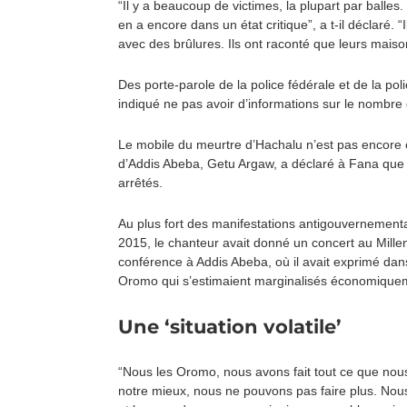
“Il y a beaucoup de victimes, la plupart par balles. 
en a encore dans un état critique”, a t-il déclaré. “
avec des brûlures. Ils ont raconté que leurs maiso
Des porte-parole de la police fédérale et de la pol
indiqué ne pas avoir d’informations sur le nombre 
Le mobile du meurtre d’Hachalu n’est pas encore c
d’Addis Abeba, Getu Argaw, a déclaré à Fana que 
arrêtés.
Au plus fort des manifestations antigouvernemen
2015, le chanteur avait donné un concert au Mille
conférence à Addis Abeba, où il avait exprimé dans
Oromo qui s’estimaient marginalisés économiquem
Une ‘situation volatile’
“Nous les Oromo, nous avons fait tout ce que nou
notre mieux, nous ne pouvons pas faire plus. Nous