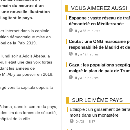
demain du meurtre d’un
VOUS AIMEREZ AUSSI
 une nouvelle illustration
 agitent le pays.
Espagne : vaste réseau de tra
démantelé en Méditerranée
r internet dans la capitale
Il y a 38 minutes
ansition démocratique mise en
Ceuta : une ONG marocaine po
bel de la Paix 2019.
responsabilité de Madrid et d
Il y a 12 heures
lundi soir à Addis Abeba, a
. Il était une des voix fortes
Gaza : les populations scepti
ndant les années de
malgré le plan de paix de Tru
é M. Abiy au pouvoir en 2018.
Il y a 14 heures
gé vers la capitale depuis la
SUR LE MÊME PAYS
Adama, dans le centre du pays,
Éthiopie : un glissement de terrai
des tirs des forces de sécurité,
morts dans un monastère
pital de la ville.
04/08 - 15:57