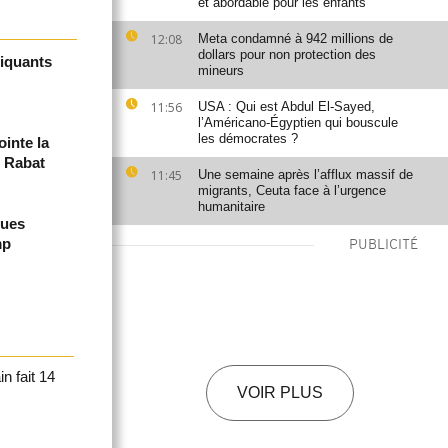
et abordable pour les enfants
12:08
Meta condamné à 942 millions de
dollars pour non protection des
fiquants
mineurs
11:56
USA : Qui est Abdul El-Sayed,
l’Américano-Égyptien qui bouscule
les démocrates ?
inte la
e Rabat
11:45
Une semaine après l’afflux massif de
migrants, Ceuta face à l’urgence
humanitaire
ques
mp
PUBLICITÉ
n fait 14
VOIR PLUS