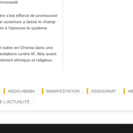
ommunauté.
tre s’est efforcé de promouvoir
e ouverture a laissé le champ
nt à l‘épreuve le système
té tuées en Oromia dans une
estations contre M. Abiy avant
timent ethnique et religieux.
ADDIS ABABA
MANIFESTATION
ASSASSINAT
AB
E L'ACTUALITÉ