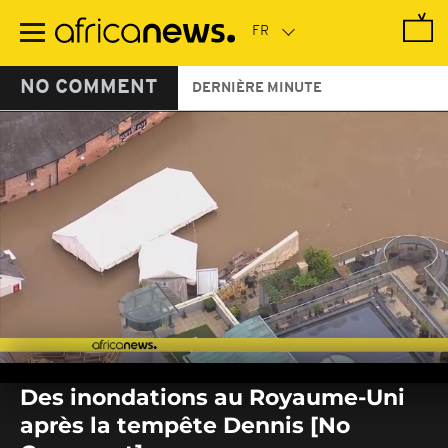
Passer
au
contenu
principal
NO COMMENT
DERNIÈRE MINUTE
0
seconds
Des inondations au Royaume-Uni
of
0
après la tempête Dennis [No
seconds