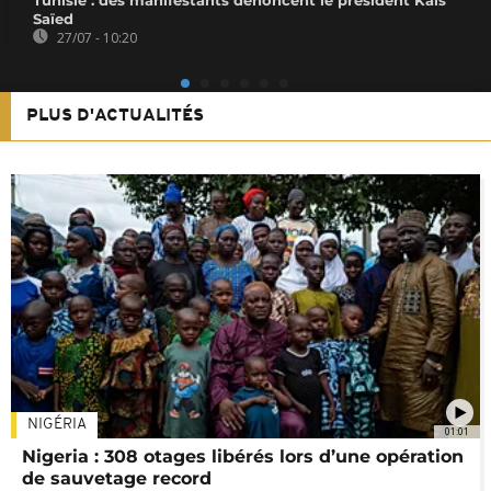
Tunisie : des manifestants dénoncent le président Kaïs
Saïed
27/07 - 10:20
PLUS D'ACTUALITÉS
NIGÉRIA
01:01
Nigeria : 308 otages libérés lors d’une opération
de sauvetage record