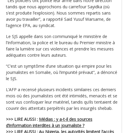
“Les policiers ont pointé leur arme dans notre direction
tandis que nous approchions du carrefour Sayidka (où
s’est produite l’explosion). Nous sommes repartis sans
avoir pu travailler”, a rapporté Said Yusuf Warsame, de
l’agence EPA, au syndicat.
Le SJS appelle dans son communiqué le ministère de
l’Information, la police et le bureau du Premier ministre à
faire la lumière sur ces violences et prendre les mesures
adéquates contre leurs auteurs.
“C’est un symptôme d’une situation qui empire pour les
journalistes en Somalie, où l’impunité prévaut”, a dénoncé
le SJS.
L’AFP a recensé plusieurs incidents similaires ces derniers
mois où des journalistes ont été intimidés, menacés et se
sont vus confisquer leur matériel, tandis qu’ils tentaient de
couvrir des attentats perpétrés par les insurgés shebab.
>>> LIRE AUSSI :
Médias : y a-t-il des sources
d’information interdites à un journaliste ?
>>> LIRE AUSSI :
Au Nigeria, les autorités limitent l’accès