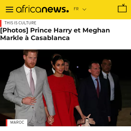
Passer
au
contenu
principal
THIS IS CULTURE
[Photos] Prince Harry et Meghan
Markle à Casablanca
MAROC