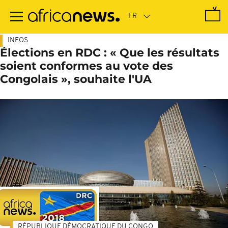
Passer
au
contenu
principal
INFOS
Élections en RDC : « Que les résultats
soient conformes au vote des
Congolais », souhaite l'UA
RÉPUBLIQUE DÉMOCRATIQUE DU CONGO