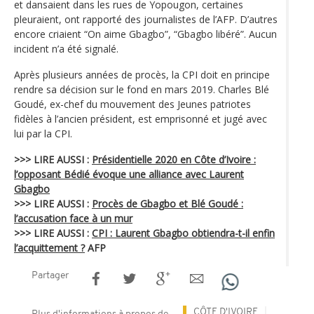
et dansaient dans les rues de Yopougon, certaines
pleuraient, ont rapporté des journalistes de l’AFP. D’autres
encore criaient “On aime Gbagbo”, “Gbagbo libéré”. Aucun
incident n’a été signalé.
Après plusieurs années de procès, la CPI doit en principe
rendre sa décision sur le fond en mars 2019. Charles Blé
Goudé, ex-chef du mouvement des Jeunes patriotes
fidèles à l’ancien président, est emprisonné et jugé avec
lui par la CPI.
>>> LIRE AUSSI :
Présidentielle 2020 en Côte d’Ivoire :
l’opposant Bédié évoque une alliance avec Laurent
Gbagbo
>>> LIRE AUSSI :
Procès de Gbagbo et Blé Goudé :
l’accusation face à un mur
>>> LIRE AUSSI :
CPI : Laurent Gbagbo obtiendra-t-il enfin
l’acquittement ?
AFP
Partager
CÔTE D'IVOIRE