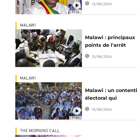
démissionne après 
13/08/2024
"menaces de mort"
01:14
MALAWI
Malawi : principaux
points de l'arrêt
historique qui inval
13/08/2024
la présidentielle
MALAWI
Malawi : un content
électoral qui
« réveillera » le peu
13/08/2024
01:05
THE MORNING CALL