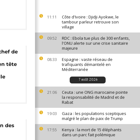
Côte d'Ivoire : Djidji Ayokwe, le
11:11
tambour parleur retrouve son
village
RDC : Ebola tue plus de 300 enfants,
09:52
l'ONU alerte sur une crise sanitaire
majeure
chef de
Espagne : vaste réseau de
08:33
en tête
trafiquants démantelé en
Méditerranée
lle
7 août 2026
Ceuta : une ONG marocaine pointe
21:06
la responsabilité de Madrid et de
Rabat
Gaza : les populations sceptiques
19:03
malgré le plan de paix de Trump
un des
Kenya : la mort de 15 éléphants
17:55
dans un parc fait polémique