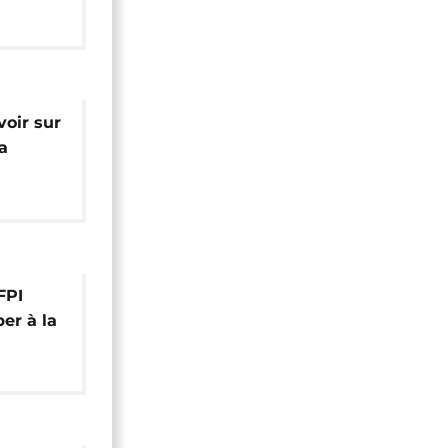
re du
 élu
voir sur
a
nnulée
 FPI
per à la
sion