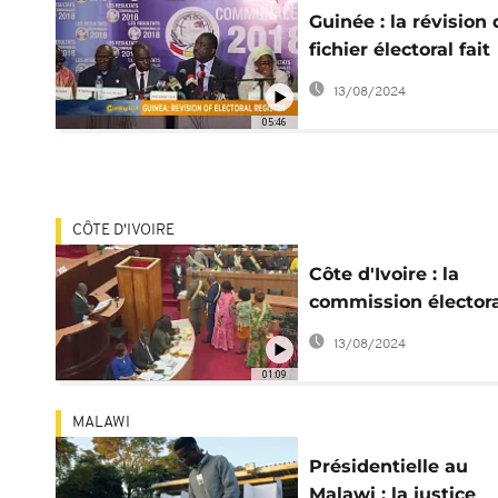
Guinée : la révision
fichier électoral fait
polémique [Mornin
13/08/2024
Call]
05:46
CÔTE D'IVOIRE
Côte d'Ivoire : la
commission élector
change de forme
13/08/2024
01:09
MALAWI
Présidentielle au
Malawi : la justice