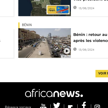
es
Commission élec
13/08/2024
BÉNIN
Bénin : retour a
s
après les violenc
post-électorales
13/08/2024
01:11
VOIR 
Réseaux sociaux