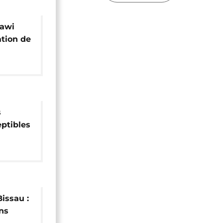
lawi
ation de
rika
s
eptibles
 la
a
 2018
Bissau :
ns