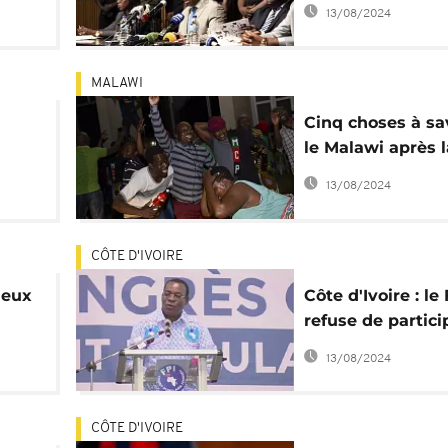
des
avant l'investitu
13/08/2024
candidat déclaré
MALAWI
Cinq choses à sa
le Malawi après l
ide
présidentielle a
13/08/2024
CÔTE D'IVOIRE
ieux
Côte d'Ivoire : le
refuse de partici
ple ?
nouvelle commis
13/08/2024
électorale
CÔTE D'IVOIRE