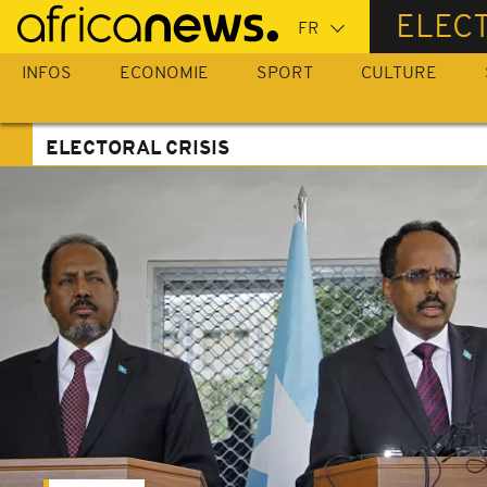
Passer
ELECT
au
contenu
INFOS
ECONOMIE
SPORT
CULTURE
principal
ELECTORAL CRISIS