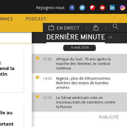
Rejoignez-nous
AMMES
PODCAST
EN DIRECT
DERNIÈRE MINUTE
8 août 2026
Afrique du Sud : 70 ans après la
15:43
:
marche des femmes, le combat
continue
end la
utin
Nigeria : plus de 300 personnes
14:29
libérées des mains de bandes
armées
Le Sénat américain vote un
12:18
nouveau train de sanctions contre
la Russie
lle au
PUBLICITÉ
ortant