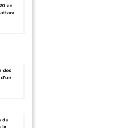
020 en
uattara
pense
re
n des
 d'un
n du
 la