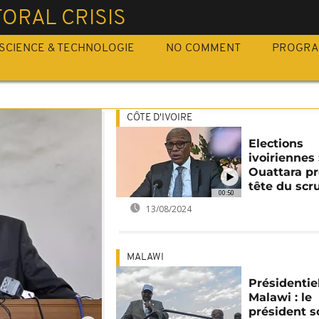
ORAL CRISIS
SCIENCE & TECHNOLOGIE
NO COMMENT
PROGR
CÔTE D'IVOIRE
Elections
ivoiriennes 
Ouattara pr
tête du scr
00:50
13/08/2024
MALAWI
Présidentie
Malawi : le
président s