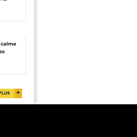
torale
u calme
es
PLUS