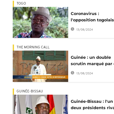
TOGO
Coronavirus :
l'opposition togolai
réclame la libératio
13/08/2024
ses militants incarc
THE MORNING CALL
Guinée : un double
scrutin marqué par
violences [Morning C
13/08/2024
GUINÉE-BISSAU
Guinée-Bissau : l'un
deux présidents riv