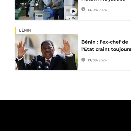
examine les requêt
13/08/2024
en annulation
01:00
BÉNIN
Bénin : l'ex-chef de
l'Etat craint toujour
pour sa sécurité
13/08/2024