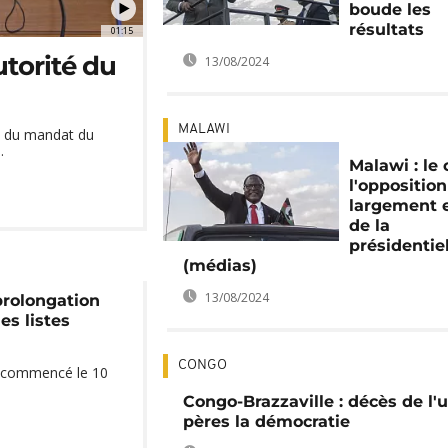
boude les
résultats
01:15
utorité du
13/08/2024
MALAWI
in du mandat du
.
Malawi : le 
l'opposition
largement 
de la
présidentie
(médias)
13/08/2024
 prolongation
es listes
CONGO
t commencé le 10
Congo-Brazzaville : décès de l'
pères la démocratie