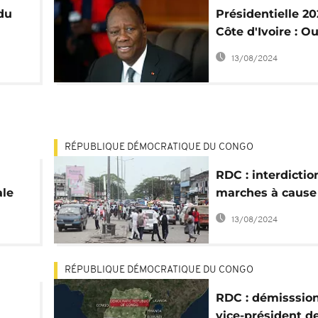
 du
Présidentielle 2
Côte d'Ivoire : O
g
maintient le sus
13/08/2024
sur sa candidatu
RÉPUBLIQUE DÉMOCRATIQUE DU CONGO
RDC : interdictio
ale
marches à cause
climat " tendu"
13/08/2024
RÉPUBLIQUE DÉMOCRATIQUE DU CONGO
RDC : démisssio
vice-président de