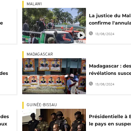
MALAWI
La justice du Ma
se
confirme l'annul
n de
la réélection du
13/08/2024
érés
président Mutha
01:12
MADAGASCAR
Madagascar : de
 des
révélations susc
all]
de compromettre
13/08/2024
"crédibilité" de l
présidentielle de
GUINÉE-BISSAU
 des
Présidentielle à 
aux
le pays en suspe