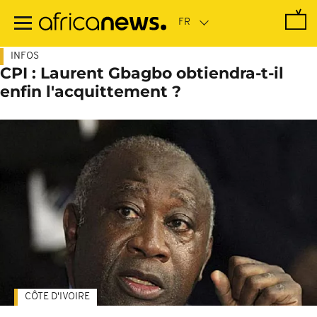
Passer
au
contenu
principal
INFOS
CPI : Laurent Gbagbo obtiendra-t-il
enfin l'acquittement ?
CÔTE D'IVOIRE