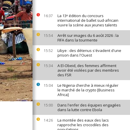
La 13ᵉ édition du concours
16:37
international de ballet sud-africain
ouvre la scène aux jeunes talents
Arrêt sur images du 6 août 2026 : la
15:54
FIFA dans la tourmente
Libye : des détenus s'évadent d'une
15:52
prison dans l'Ouest
A El-Obeid, des femmes affirment
15:34
avoir été violées par des membres
des FSR
Le Nigeria cherche à mieux réguler
15:04
le marché de la crypto [Business
Africa]
Dans l'enfer des équipes engagées
15:00
dans la lutte contre Ebola
La montée des eaux des lacs
14:26
rapproche les crocodiles des
populations