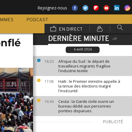
Rejoignez-nous
AMMES
PODCAST
EN DIRECT
DERNIÈRE MINUTE
nflé
6 août 2026
Afrique du Sud : le départ de
18:20
travailleurs migrants fragilise
l'industrie textile
Haïti : le Premier ministre appelle à
17:08
la tenue des élections malgré
l'insécurité
Ceuta : la Garde civile ouvre un
16:44
bureau dédié aux personnes
portées disparues
PUBLICITÉ