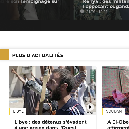
retire son témoignage sur
Kenya : des militan
l’opposant ougand
31/07 - 13:00
PLUS D'ACTUALITÉS
LIBYE
SOUDAN
00:58
Libye : des détenus s'évadent
A El-Obe
d'une prison dans l'Ouest
affirment