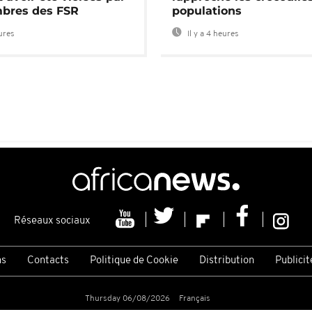
bres des FSR
populations
eures
Il y a 4 heures
Réseaux sociaux
ns
Contacts
Politique de Cookie
Distribution
Publicit
Thursday 06/08/2026