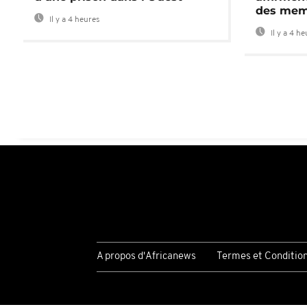
des mem
Il y a 4 heures
Il y a 4 h
A propos d'Africanews
Termes et Conditio