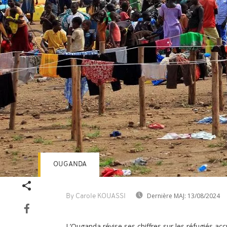
OUGANDA
Dernière MAJ:
13/08/2024
By Carole KOUASSI
L’Ouganda révise ses chiffres sur les réfugiés accue