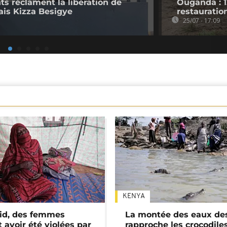
ts réclament la libération de
Ouganda : 1
ais Kizza Besigye
restauratio
25/07 - 17:09
KENYA
id, des femmes
La montée des eaux des
 avoir été violées par
rapproche les crocodile