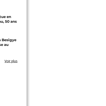
tue en
u, 50 ans
a Besigye
se au
Voir plus