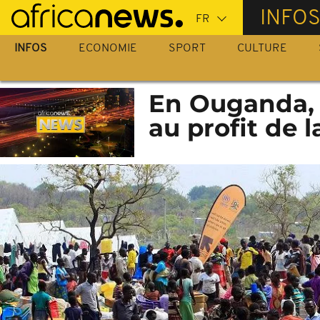
Passer
INFO
au
contenu
INFOS
ECONOMIE
SPORT
CULTURE
principal
En Ouganda, 
au profit de 