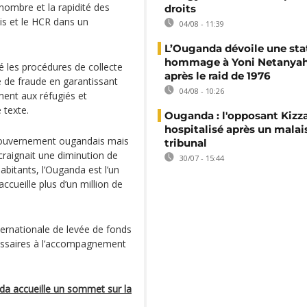
nombre et la rapidité des
droits
is et le HCR dans un
04/08 - 11:39
L’Ouganda dévoile une sta
hommage à Yoni Netanyah
é les procédures de collecte
après le raid de 1976
e de fraude en garantissant
04/08 - 10:26
ment aux réfugiés et
 texte.
Ouganda : l'opposant Kizz
hospitalisé après un malai
 gouvernement ougandais mais
tribunal
craignait une diminution de
30/07 - 15:44
abitants, l’Ouganda est l’un
ccueille plus d’un million de
ernationale de levée de fonds
écessaires à l’accompagnement
nda accueille un sommet sur la