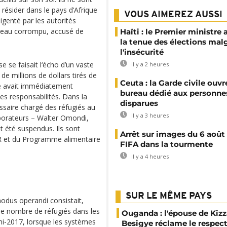
 résider dans le pays d’Afrique
VOUS AIMEREZ AUSSI
ligenté par les autorités
éseau corrompu, accusé de
Haïti : le Premier ministre 
la tenue des élections mal
l'insécurité
e se faisait l‘écho d’un vaste
Il y a 2 heures
de millions de dollars tirés de
Ceuta : la Garde civile ouvr
tre avait immédiatement
bureau dédié aux personne
les responsabilités. Dans la
disparues
ssaire chargé des réfugiés au
Il y a 3 heures
aborateurs – Walter Omondi,
 été suspendus. Ils sont
Arrêt sur images du 6 août 
R et du Programme alimentaire
FIFA dans la tourmente
Il y a 4 heures
SUR LE MÊME PAYS
modus operandi consistait,
 le nombre de réfugiés dans les
Ouganda : l'épouse de Kizz
 mi-2017, lorsque les systèmes
Besigye réclame le respect