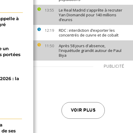
Le Real Madrid s’apprête à recruter
13:55
Yan Diomandé pour 140 millions
appelle à
d’euros
gré
RDC : interdiction d’exporter les
12:19
concentrés de cuivre et de cobalt
Après 58 jours d'absence,
11:50
e un
l'inquiétude grandit autour de Paul
s portées
Biya
PUBLICITÉ
2026 : la
VOIR PLUS
a
 de ses