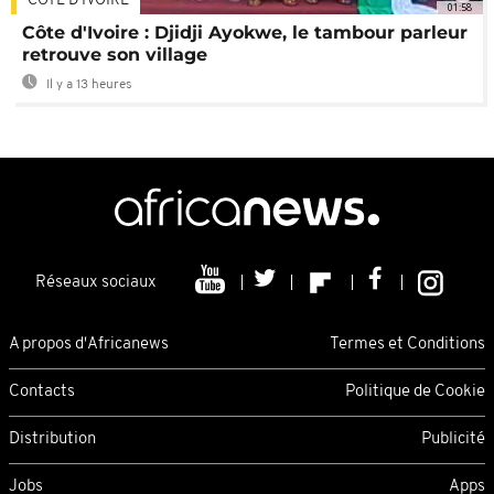
CÔTE D'IVOIRE
01:58
Côte d'Ivoire : Djidji Ayokwe, le tambour parleur
retrouve son village
Il y a 13 heures
Réseaux sociaux
A propos d'Africanews
Termes et Conditions
Contacts
Politique de Cookie
Distribution
Publicité
Jobs
Apps