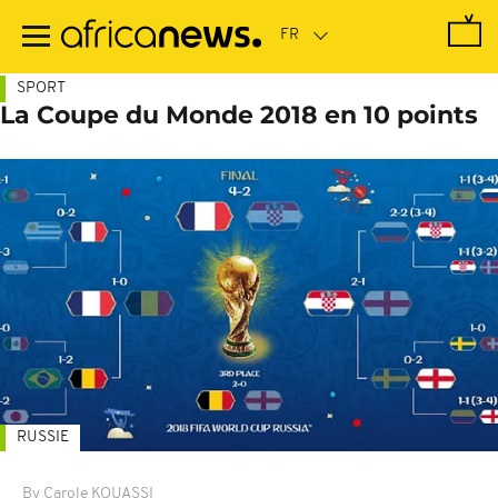
Passer
au
contenu
principal
SPORT
La Coupe du Monde 2018 en 10 points
RUSSIE
By Carole KOUASSI