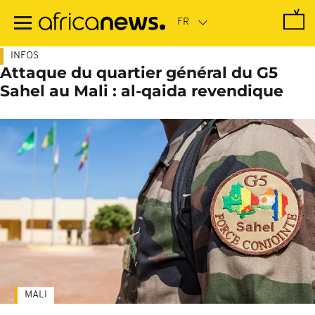
Passer
au
contenu
principal
INFOS
Attaque du quartier général du G5
Sahel au Mali : al-qaida revendique
MALI