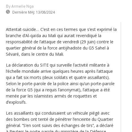
By Armelle Nga
Dernière MAJ:
13/08/2024
Attentat-suicide… C’est en ces termes que s’est exprimé la
branche d’Al-qaïda au Mali qui aurait revendiqué la
responsabilité de l’attaque de vendredi (29 juin) contre le
quartier général de la force antijihadiste du G5 Sahel à
Sévaré, dans le centre du Mali.
La déclaration du SITE qui surveille l’activité militante à
l‘échelle mondiale arrive quelques heures après l’attaque
qui a fait six morts (deux soldats et quatre assaillants).
Selon le porte-parole de la police ainsi qu’un porte-parole
de la force G5 (qui a requis l’anonymat), l’attaque a été
menée par les islamistes armés de roquettes et
d’explosifs.
Les assaillants qui conduisaient un véhicule piégé avec
des bombes ont tenté de pénétrer l’enceinte du Quartier
général. ‘‘S’en sont suivis des échanges de tirs’‘, a déclaré
à Reuters le porte-parole du ministère de la Défense,