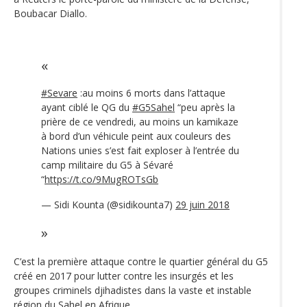
Boubacar Diallo.
#Sevare
:au moins 6 morts dans l’attaque
ayant ciblé le QG du
#G5Sahel
“peu après la
prière de ce vendredi, au moins un kamikaze
à bord d’un véhicule peint aux couleurs des
Nations unies s’est fait exploser à l’entrée du
camp militaire du G5 à Sévaré
“
https://t.co/9MugROTsGb
— Sidi Kounta (@sidikounta7)
29 juin 2018
C’est la première attaque contre le quartier général du G5
créé en 2017 pour lutter contre les insurgés et les
groupes criminels djihadistes dans la vaste et instable
région du Sahel en Afrique.