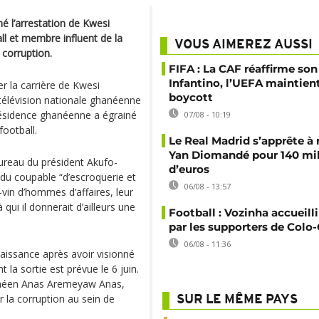
 l’arrestation de Kwesi
all et membre influent de la
VOUS AIMEREZ AUSSI
 corruption.
FIFA : La CAF réaffirme son
Infantino, l’UEFA maintien
r la carrière de Kwesi
boycott
 télévision nationale ghanéenne
résidence ghanéenne a égrainé
07/08 - 10:19
football.
Le Real Madrid s’apprête à 
Yan Diomandé pour 140 mil
bureau du président Akufo-
d’euros
du coupable “d’escroquerie et
06/08 - 13:57
vin d’hommes d’affaires, leur
ui il donnerait d’ailleurs une
Football : Vozinha accueill
par les supporters de Colo
06/08 - 11:36
aissance après avoir visionné
la sortie est prévue le 6 juin.
ghanéen Anas Aremeyaw Anas,
 la corruption au sein de
SUR LE MÊME PAYS