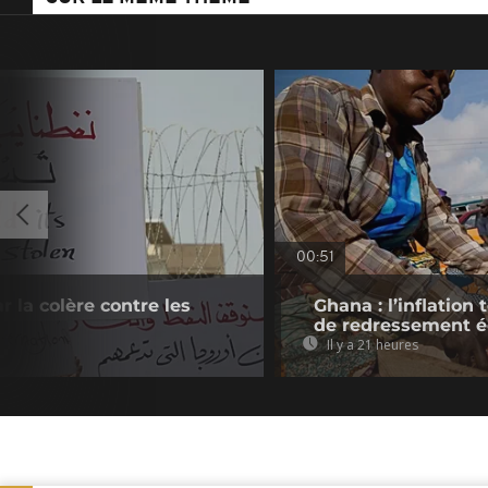
00:51
ar la colère contre les
Ghana : l’inflatio
de redressement 
Il y a 21 heures