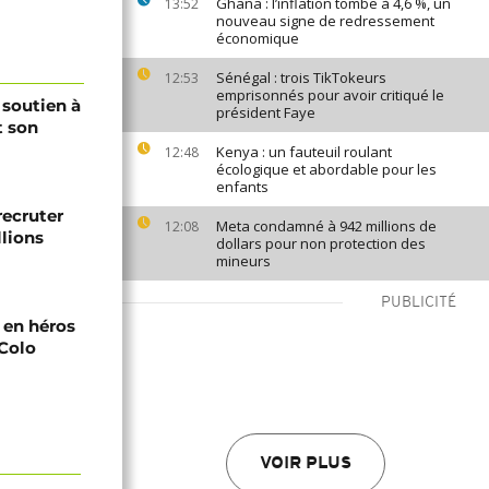
Ghana : l’inflation tombe à 4,6 %, un
13:52
nouveau signe de redressement
économique
Sénégal : trois TikTokeurs
12:53
emprisonnés pour avoir critiqué le
 soutien à
président Faye
t son
Kenya : un fauteuil roulant
12:48
écologique et abordable pour les
enfants
recruter
Meta condamné à 942 millions de
12:08
lions
dollars pour non protection des
mineurs
PUBLICITÉ
i en héros
-Colo
VOIR PLUS