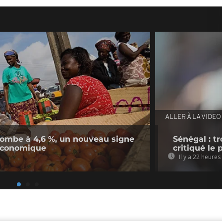
ALLER À LA VIDEO
n tombe à 4,6 %, un nouveau signe
Sénégal : t
économique
critiqué le
Il y a 22 heures