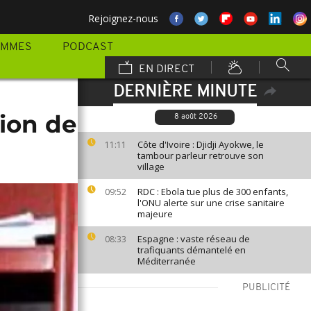
Rejoignez-nous
AMMES
PODCAST
EN DIRECT
DERNIÈRE MINUTE
tion de
8 août 2026
Côte d'Ivoire : Djidji Ayokwe, le
11:11
tambour parleur retrouve son
village
RDC : Ebola tue plus de 300 enfants,
09:52
l'ONU alerte sur une crise sanitaire
majeure
Espagne : vaste réseau de
08:33
trafiquants démantelé en
Méditerranée
PUBLICITÉ