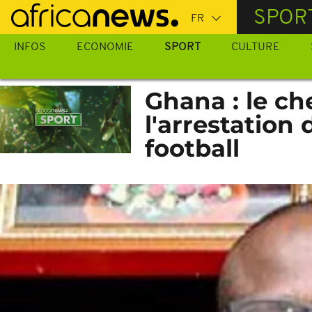
Passer
SPOR
au
contenu
INFOS
ECONOMIE
SPORT
CULTURE
principal
Ghana : le ch
l'arrestation
football