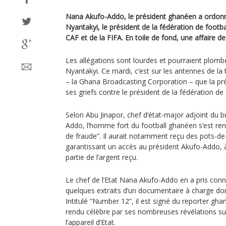
Nana Akufo-Addo, le président ghanéen a ordonné
Nyantakyi, le président de la fédération de footb
CAF et de la FIFA. En toile de fond, une affaire de
Les allégations sont lourdes et pourraient plombe
Nyantakyi. Ce mardi, c’est sur les antennes de la
– la Ghana Broadcasting Corporation – que la p
ses griefs contre le président de la fédération de 
Selon Abu Jinapor, chef d‘état-major adjoint du 
Addo, l’homme fort du football ghanéen s’est ren
de fraude”. Il aurait notamment reçu des pots-de-
garantissant un accès au président Akufo-Addo, à q
partie de l’argent reçu.
Le chef de l’Etat Nana Akufo-Addo en a pris conn
quelques extraits d’un documentaire à charge dont 
Intitulé “Number 12”, il est signé du reporter 
rendu célèbre par ses nombreuses révélations sur
l’appareil d’Etat.