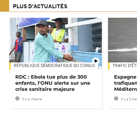
PLUS D'ACTUALITÉS
RÉPUBLIQUE DÉMOCRATIQUE DU CONGO
TRAFIC D'Ê
01:47
RDC : Ebola tue plus de 300
Espagne 
enfants, l'ONU alerte sur une
trafiqua
crise sanitaire majeure
Méditerr
Il y a 1 heure
Il y a 3 h