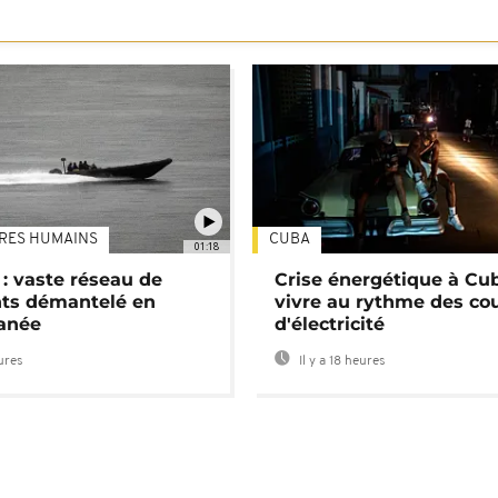
TRES HUMAINS
CUBA
01:18
: vaste réseau de
Crise énergétique à Cub
nts démantelé en
vivre au rythme des co
anée
d'électricité
eures
Il y a 18 heures