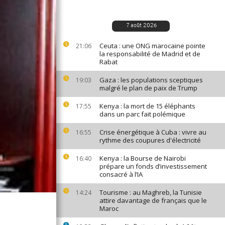
7 août 2026
Ceuta : une ONG marocaine pointe
21:06
la responsabilité de Madrid et de
Rabat
Gaza : les populations sceptiques
19:03
malgré le plan de paix de Trump
Kenya : la mort de 15 éléphants
17:55
dans un parc fait polémique
Crise énergétique à Cuba : vivre au
16:55
rythme des coupures d'électricité
Kenya : la Bourse de Nairobi
16:40
prépare un fonds d’investissement
consacré à l’IA
Tourisme : au Maghreb, la Tunisie
14:24
attire davantage de français que le
Maroc