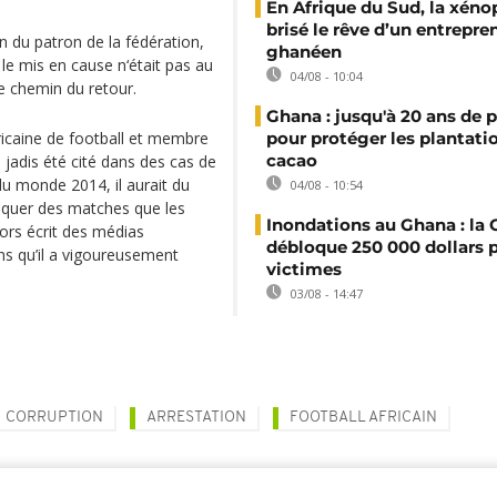
En Afrique du Sud, la xéno
brisé le rêve d’un entrepre
n du patron de la fédération,
ghanéen
le mis en cause n‘était pas au
04/08 - 10:04
e chemin du retour.
Ghana : jusqu'à 20 ans de 
fricaine de football et membre
pour protéger les plantati
cacao
 jadis été cité dans des cas de
du monde 2014, il aurait du
04/08 - 10:54
ruquer des matches que les
Inondations au Ghana : l
lors écrit des médias
débloque 250 000 dollars p
ns qu’il a vigoureusement
victimes
03/08 - 14:47
CORRUPTION
ARRESTATION
FOOTBALL AFRICAIN