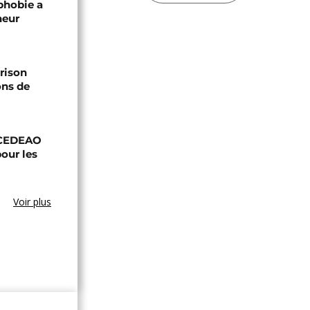
phobie a
neur
prison
ons de
a CEDEAO
our les
Voir plus