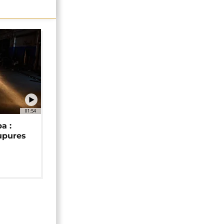
01:54
a :
upures