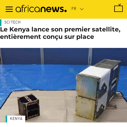
Passer
au
contenu
principal
SCI TECH
Le Kenya lance son premier satellite,
entièrement conçu sur place
KENYA