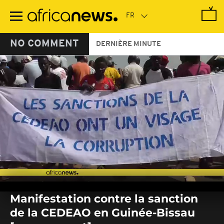
Passer
au
contenu
principal
NO COMMENT
DERNIÈRE MINUTE
0
seconds
Manifestation contre la sanction
of
0
de la CEDEAO en Guinée-Bissau
seconds