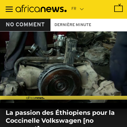
Passer
au
contenu
principal
NO COMMENT
DERNIÈRE MINUTE
0
seconds
La passion des Éthiopiens pour la
of
0
Coccinelle Volkswagen [no
seconds